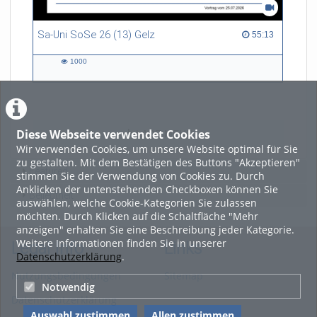
Sa-Uni SoSe 26 (13) Gelz
55:13 duration
55:13
1000
1000
views
Diese Webseite verwendet Cookies
LADE MEHR
Wir verwenden Cookies, um unsere Website optimal für Sie
zu gestalten. Mit dem Bestätigen des Buttons "Akzeptieren"
Featured
stimmen Sie der Verwendung von Cookies zu. Durch
Anklicken der untenstehenden Checkboxen können Sie
Beliebtheit
auswählen, welche Cookie-Kategorien Sie zulassen
möchten. Durch Klicken auf die Schaltfläche "Mehr
anzeigen" erhalten Sie eine Beschreibung jeder Kategorie.
Weitere Informationen finden Sie in unserer
Legal Info
Links
Datenschutzerklärung
.
Nutzungsbedingungen
Sitemap
Notwendig
Datenschutzerklärung
Auswahl zustimmen
Allen zustimmen