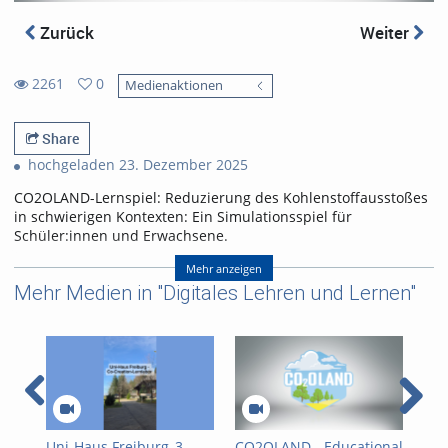
Zurück
Weiter
2261
0
Medienaktionen
0
2261
favorites
views
Share
hochgeladen 23. Dezember 2025
CO2OLAND-Lernspiel: Reduzierung des Kohlenstoffausstoßes
in schwierigen Kontexten: Ein Simulationsspiel für
Schüler:innen und Erwachsene.
CO2OLAND educational game: Reducing carbon emissions in
Mehr anzeigen
difficult contexts: A simulation game for schoolchildren and
Mehr Medien in "Digitales Lehren und Lernen"
adults.
Referent/in:
Produced by Yannick Noah
Layer
Uni-Haus Freiburg_3
CO2OLAND - Educational
Ble