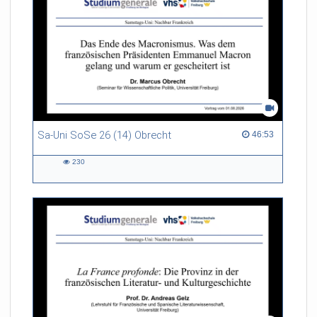
Sa-Uni SoSe 26 (14) Obrecht
46:53 duration
46:53
230
230
views