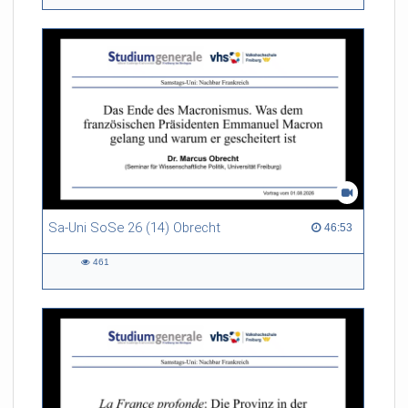
views
Sa-Uni SoSe 26 (14) Obrecht
46:53 duration
46:53
461
461
views