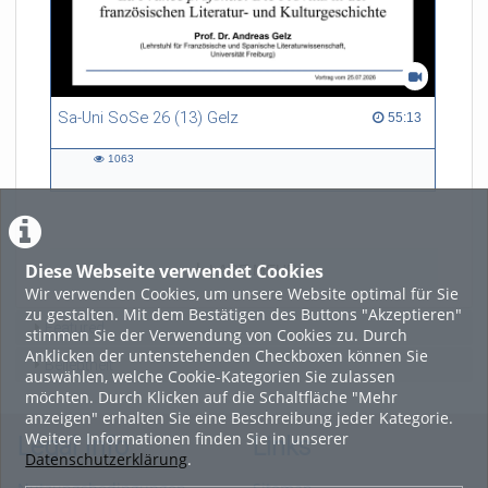
Sa-Uni SoSe 26 (13) Gelz
55:13 duration
55:13
1063
1063
views
Diese Webseite verwendet Cookies
LADE MEHR
Wir verwenden Cookies, um unsere Website optimal für Sie
zu gestalten. Mit dem Bestätigen des Buttons "Akzeptieren"
Featured
stimmen Sie der Verwendung von Cookies zu. Durch
Anklicken der untenstehenden Checkboxen können Sie
Beliebtheit
auswählen, welche Cookie-Kategorien Sie zulassen
möchten. Durch Klicken auf die Schaltfläche "Mehr
anzeigen" erhalten Sie eine Beschreibung jeder Kategorie.
Weitere Informationen finden Sie in unserer
Legal Info
Links
Datenschutzerklärung
.