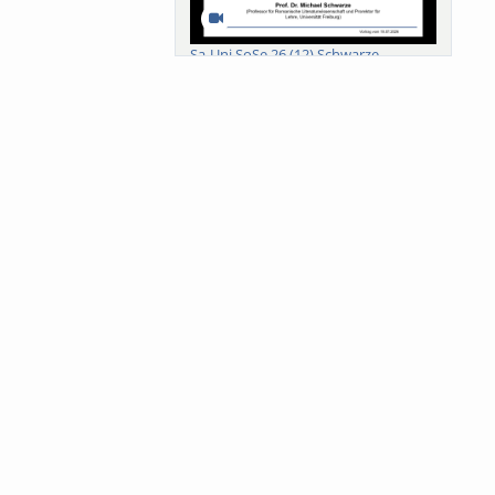
Sa-Uni SoSe 26 (12) Schwarze
Meanings of Forests: A Collaborative
Comparativ...
Als der Wald eine Zukunftsfrage
wurde. Wissen, ...