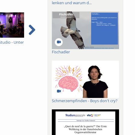
lenken und warum d...
Studio - Unter
Ein ganzes Studio - Unter
Sommer, Sonne,
I
Schock
Freiburg
e
Fischadler
e
Schmerzempfinden - Boys don't cry?