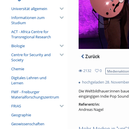
Universität allgemein
Informationen zum
Studium
ACT - Africa Centre for
Transregional Research
Biologie
Centre for Security and
Zurück
Society
Chemie
2132
0
Medienaktio
0
Digitales Lehren und
2132
favorites
hochgeladen 28. November
Lernen
views
Die Weltbildhauer:innen baue
FMF - Freiburger
eingängigen Indie Pop Sound 
Materialforschungszentrum
Referent/in:
FRIAS
Andreas Nagel
Geographie
Geowissenschaften
Mehr Medien in "uni