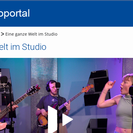
go
go
go
to
to
to
navigation
main
footer
content
Eine ganze Welt im Studio
lt im Studio
Video abspielen