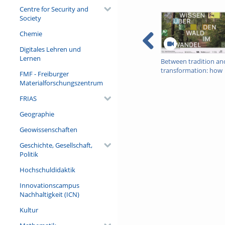
Centre for Security and
Society
Chemie
Digitales Lehren und
Lernen
Between tradition an
transformation: how
FMF - Freiburger
owners, advisers and
Materialforschungszentrum
institutions co-create
knowledge for resilie
FRIAS
forests in Europe
Geographie
Geowissenschaften
Geschichte, Gesellschaft,
Politik
Hochschuldidaktik
Innovationscampus
Nachhaltigkeit (ICN)
Kultur