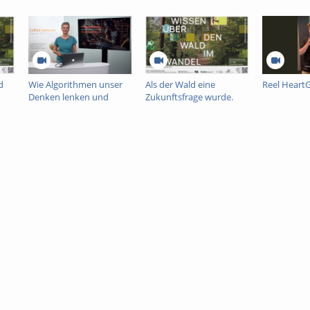
d
Wie Algorithmen unser
Als der Wald eine
Reel Heart
Denken lenken und
Zukunftsfrage wurde.
warum das
Wissen, Prognosen und
demokratiegefährdend
Emotionen in der
nt
ist
Waldsterbensdebatte
der 1980er