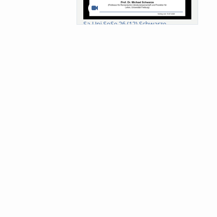
Sa-Uni SoSe 26 (12) Schwarze
Meanings of Forests: A Collaborative
Comparativ...
Als der Wald eine Zukunftsfrage
wurde. Wissen, ...