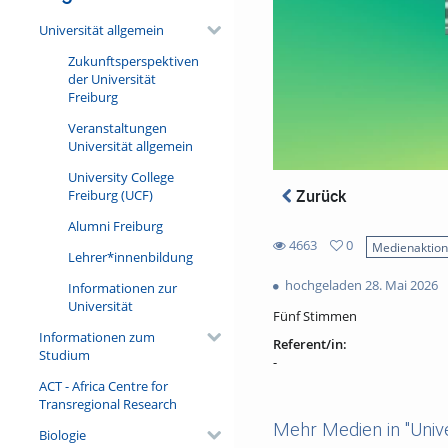
Universität allgemein
Zukunftsperspektiven
der Universität
Freiburg
Veranstaltungen
Universität allgemein
University College
Zurück
Freiburg (UCF)
Alumni Freiburg
4663
0
Medienaktio
Lehrer*innenbildung
0
4663
favorites
hochgeladen 28. Mai 2026
Informationen zur
views
Universität
Fünf Stimmen
Informationen zum
Referent/in:
Studium
-
ACT - Africa Centre for
Transregional Research
Mehr Medien in "Unive
Biologie