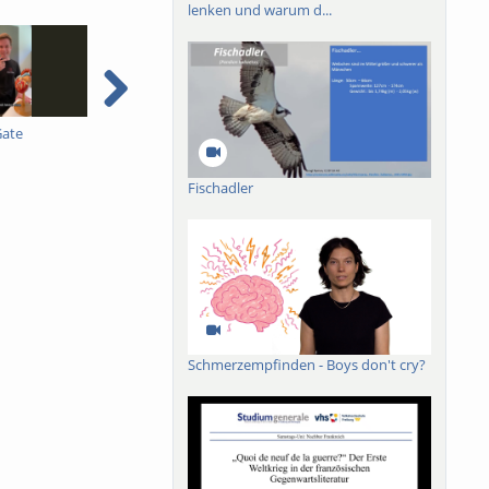
lenken und warum d...
Gate
Pestizidverordnung 3B -
Pestizidverordnung 2B -
P
Dimitry Wintermantel -
Dimitry Wintermantel -
D
mit englischen
mit englischen
m
Fischadler
Untertiteln
Untertiteln
U
Schmerzempfinden - Boys don't cry?