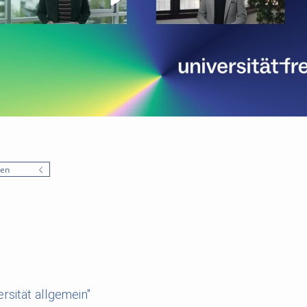
nen
rsität allgemein"