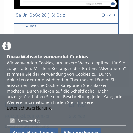
Sa-Uni SoSe 26 (13) Gelz
55:13 duration
55:13
1071
1071
views
Diese Webseite verwendet Cookies
LADE MEHR
Wir verwenden Cookies, um unsere Website optimal für Sie
zu gestalten. Mit dem Bestätigen des Buttons "Akzeptieren"
Featured
stimmen Sie der Verwendung von Cookies zu. Durch
Anklicken der untenstehenden Checkboxen können Sie
Beliebtheit
auswählen, welche Cookie-Kategorien Sie zulassen
möchten. Durch Klicken auf die Schaltfläche "Mehr
anzeigen" erhalten Sie eine Beschreibung jeder Kategorie.
Weitere Informationen finden Sie in unserer
Legal Info
Links
Datenschutzerklärung
.
Nutzungsbedingungen
Sitemap
Notwendig
Datenschutzerklärung
Auswahl zustimmen
Allen zustimmen