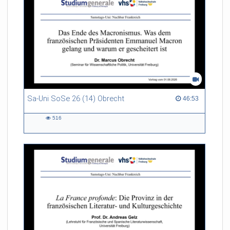
Sa-Uni SoSe 26 (14) Obrecht
46:53 duration
46:53
516
516
views