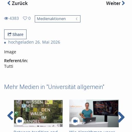
Zurück
Weiter
4383
0
Medienaktionen
0
4383
favorites
views
Share
hochgeladen 26. Mai 2026
Image
Referent/in:
Tutti
Mehr Medien in "Universität allgemein"