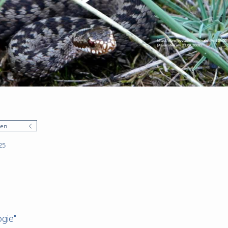
nen
25
gie"