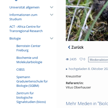
Universität allgemein
Informationen zum
Studium
ACT - Africa Centre for
Transregional Research
Biologie
Bernstein Center
Zurück
Freiburg
Biochemie und
2435
0
Medienaktio
Molekularbiologie
0
2435
favorites
hochgeladen 8. Oktober 20
CIBSS
views
Kreuzotter
Spemann
Graduiertenschule für
Referent/in:
Biologie (SGBM)
Vitus Oberhauser
Zentrum für
biologische
Signalstudien (bioss)
Mehr Medien in "Biolo