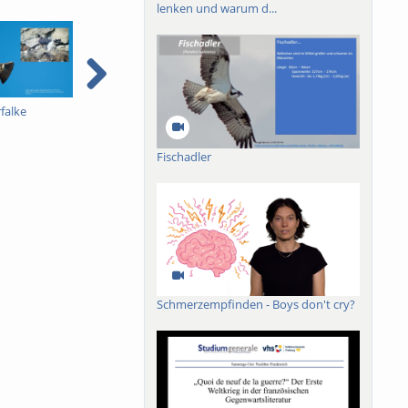
lenken und warum d...
falke
Pestizidverordnung 3B -
Pestizidverordnung 2B -
P
Dimitry Wintermantel -
Dimitry Wintermantel -
D
mit englischen
mit englischen
m
Fischadler
Untertiteln
Untertiteln
U
Schmerzempfinden - Boys don't cry?