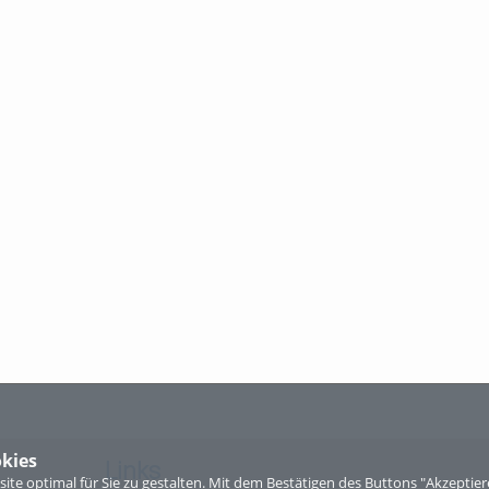
kies
Links
te optimal für Sie zu gestalten. Mit dem Bestätigen des Buttons "Akzepti