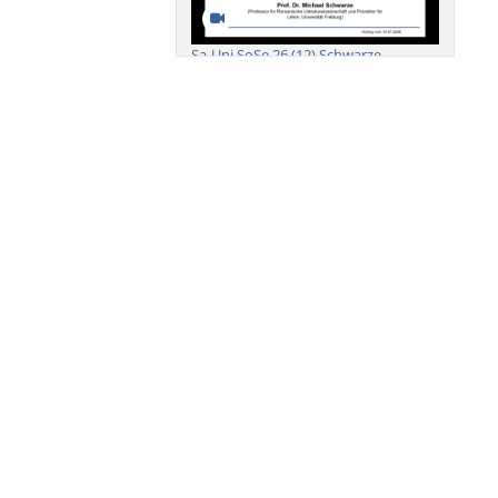
Sa-Uni SoSe 26 (12) Schwarze
Meanings of Forests: A Collaborative
Comparativ...
Als der Wald eine Zukunftsfrage
wurde. Wissen, ...