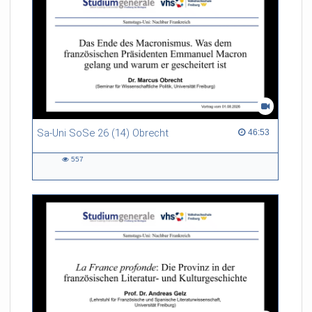
Sa-Uni SoSe 26 (14) Obrecht
46:53 duration
46:53
557
557
views