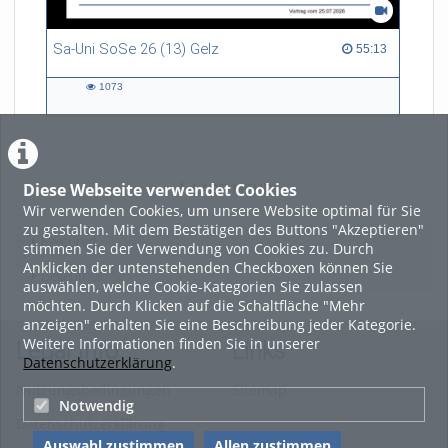
Sa-Uni SoSe 26 (13) Gelz
55:13 duration
55:13
1073
1073
views
Diese Webseite verwendet Cookies
LADE MEHR
Wir verwenden Cookies, um unsere Website optimal für Sie
zu gestalten. Mit dem Bestätigen des Buttons "Akzeptieren"
Featured
stimmen Sie der Verwendung von Cookies zu. Durch
Anklicken der untenstehenden Checkboxen können Sie
Beliebtheit
auswählen, welche Cookie-Kategorien Sie zulassen
möchten. Durch Klicken auf die Schaltfläche "Mehr
anzeigen" erhalten Sie eine Beschreibung jeder Kategorie.
Weitere Informationen finden Sie in unserer
Legal Info
Links
Datenschutzerklärung
.
Nutzungsbedingungen
Sitemap
Notwendig
Datenschutzerklärung
Auswahl zustimmen
Allen zustimmen