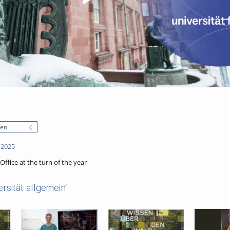
nen
 2025
ffice at the turn of the year
rsität allgemein"