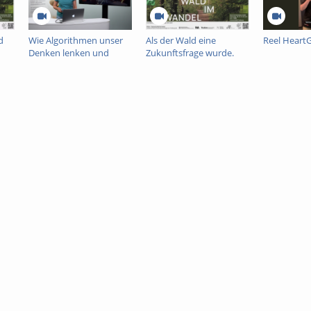
d
Wie Algorithmen unser
Als der Wald eine
Reel Heart
Denken lenken und
Zukunftsfrage wurde.
warum das
Wissen, Prognosen und
demokratiegefährdend
Emotionen in der
nt
ist
Waldsterbensdebatte
der 1980er