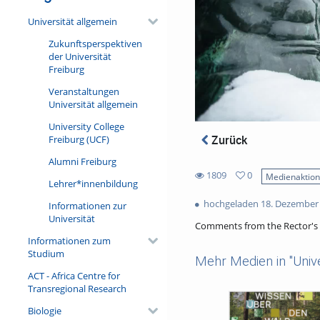
Universität allgemein
Zukunftsperspektiven
der Universität
Freiburg
Veranstaltungen
Universität allgemein
University College
Zurück
Freiburg (UCF)
Alumni Freiburg
1809
0
Medienaktio
Lehrer*innenbildung
0
1809
favorites
hochgeladen 18. Dezember
Informationen zur
views
Universität
Comments from the Rector's O
Informationen zum
Studium
Mehr Medien in "Unive
ACT - Africa Centre for
Transregional Research
Biologie