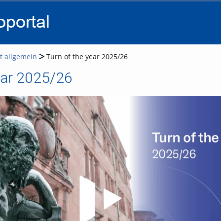
go
go
go
to
to
to
navigation
main
footer
content
t allgemein
Turn of the year 2025/26
ear 2025/26
Video abspielen