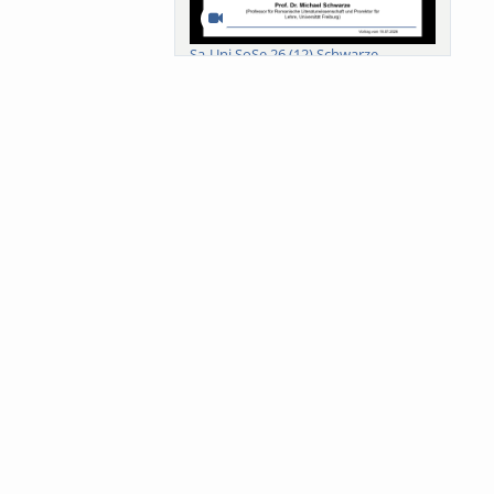
Sa-Uni SoSe 26 (12) Schwarze
Meanings of Forests: A Collaborative
Comparativ...
Als der Wald eine Zukunftsfrage
wurde. Wissen, ...