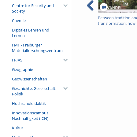
Centre for Security and
Society
Between tradition an
Chemie
transformation: how
owners, advisers and
Digitales Lehren und
institutions co-create
Lernen
knowledge for resilie
FMF - Freiburger
forests in Europe
Materialforschungszentrum
FRIAS
Geographie
Geowissenschaften
Geschichte, Gesellschaft,
Politik
Hochschuldidaktik
Innovationscampus
Nachhaltigkeit (ICN)
Kultur