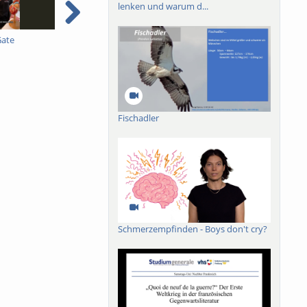
lenken und warum d...
Gate
Pestizidverordnung 3B -
Pestizidverordnung 2B -
P
Dimitry Wintermantel -
Dimitry Wintermantel -
D
mit englischen
mit englischen
m
Untertiteln
Untertiteln
U
Fischadler
Schmerzempfinden - Boys don't cry?