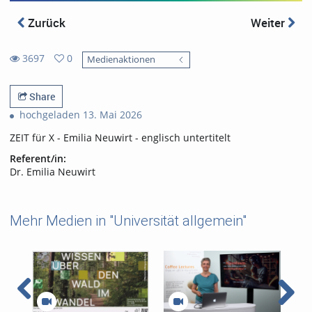
Zurück
Weiter
3697
0
Medienaktionen
0
3697
favorites
views
Share
hochgeladen 13. Mai 2026
ZEIT für X - Emilia Neuwirt - englisch untertitelt
Referent/in:
Dr. Emilia Neuwirt
Mehr Medien in "Universität allgemein"