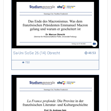
Sa-Uni SoSe 26 (14) Obrecht
46:53 duration
46:53
722
722
views