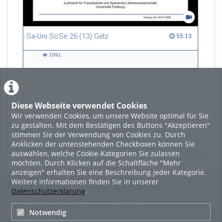
Sa-Uni SoSe 26 (13) Gelz
55:13 duration
55:13
1091
1091
views
Diese Webseite verwendet Cookies
LADE MEHR
Wir verwenden Cookies, um unsere Website optimal für Sie
zu gestalten. Mit dem Bestätigen des Buttons "Akzeptieren"
Featured
stimmen Sie der Verwendung von Cookies zu. Durch
Anklicken der untenstehenden Checkboxen können Sie
Beliebtheit
auswählen, welche Cookie-Kategorien Sie zulassen
möchten. Durch Klicken auf die Schaltfläche "Mehr
anzeigen" erhalten Sie eine Beschreibung jeder Kategorie.
Weitere Informationen finden Sie in unserer
Legal Info
Links
Datenschutzerklärung
.
Nutzungsbedingungen
Sitemap
Notwendig
Datenschutzerklärung