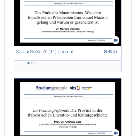
Sa-Uni SoSe 26 (14) Obrecht
46:53 duration
46:53
180
180
views