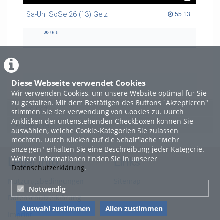
Sa-Uni SoSe 26 (13) Gelz
55:13 duration
55:13
966
966
views
Diese Webseite verwendet Cookies
LADE MEHR
Wir verwenden Cookies, um unsere Website optimal für Sie
zu gestalten. Mit dem Bestätigen des Buttons "Akzeptieren"
Featured
stimmen Sie der Verwendung von Cookies zu. Durch
Anklicken der untenstehenden Checkboxen können Sie
Beliebtheit
auswählen, welche Cookie-Kategorien Sie zulassen
möchten. Durch Klicken auf die Schaltfläche "Mehr
anzeigen" erhalten Sie eine Beschreibung jeder Kategorie.
Weitere Informationen finden Sie in unserer
Legal Info
Links
Datenschutzerklärung
.
Nutzungsbedingungen
Sitemap
Notwendig
Datenschutzerklärung
Auswahl zustimmen
Allen zustimmen
Imprint