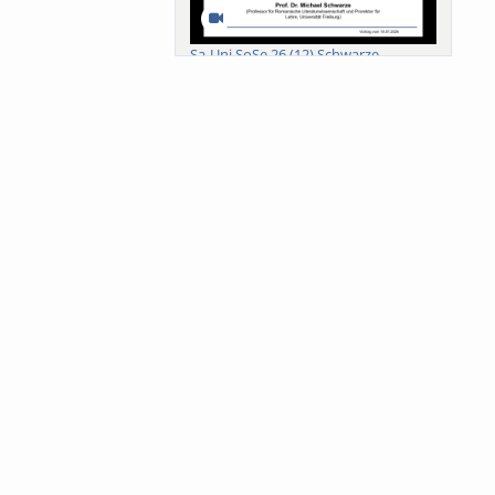
Sa-Uni SoSe 26 (12) Schwarze
Meanings of Forests: A Collaborative
Comparativ...
Als der Wald eine Zukunftsfrage
wurde. Wissen, ...