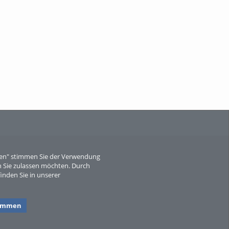
When Particle Physics Gets Hot: A
Journey Throu...
Sperber
eren" stimmen Sie der Verwendung
 Sie zulassen möchten. Durch
inden Sie in unserer
timmen