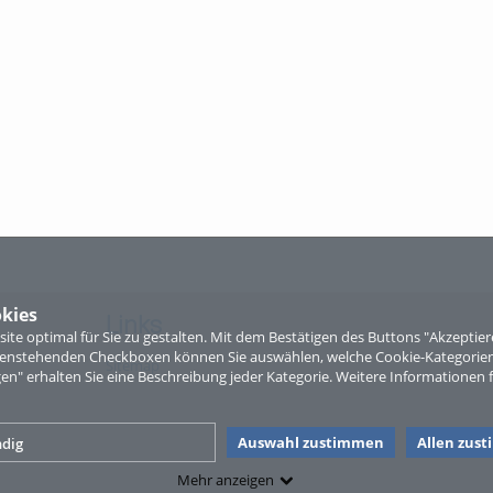
kies
Links
te optimal für Sie zu gestalten. Mit dem Bestätigen des Buttons "Akzepti
ntenstehenden Checkboxen können Sie auswählen, welche Cookie-Kategorien
Sitemap
gen" erhalten Sie eine Beschreibung jeder Kategorie. Weitere Informationen f
Auswahl zustimmen
Allen zus
dig
Mehr anzeigen