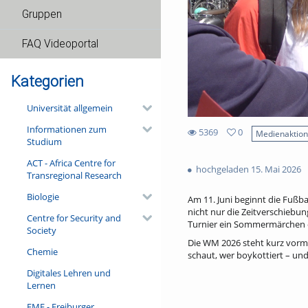
Gruppen
FAQ Videoportal
Kategorien
Universität allgemein
Informationen zum
5369
0
Medienaktio
Studium
0
5369
favorites
ACT - Africa Centre for
views
hochgeladen 15. Mai 2026
Transregional Research
Biologie
Am 11. Juni beginnt die Fußba
nicht nur die Zeitverschiebun
Centre for Security and
Turnier ein Sommermärchen o
Society
Die WM 2026 steht kurz vorm 
Chemie
schaut, wer boykottiert – und
Digitales Lehren und
Lernen
FMF - Freiburger