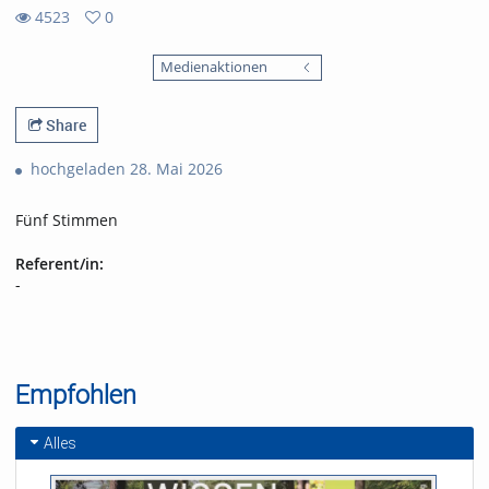
4523
0
0
4523
favorites
Medienaktionen
views
Share
hochgeladen 28. Mai 2026
Fünf Stimmen
Referent/in:
-
Empfohlen
Alles