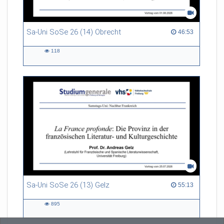
Sa-Uni SoSe 26 (14) Obrecht
46:53 duration
46:53
118
118
views
Sa-Uni SoSe 26 (13) Gelz
55:13 duration
55:13
895
895
views