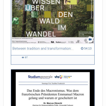
Between tradition and transformation: how owners, advisers and institutions co-create knowledge for resilient forests in Europe
54:13 duration
54:13
97
97
views