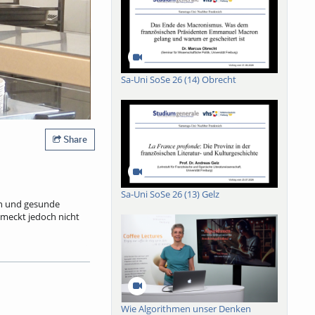
Sa-Uni SoSe 26 (14) Obrecht
Share
Sa-Uni SoSe 26 (13) Gelz
ein und gesunde
meckt jedoch nicht
m 20.4.2026 liegt der
re Quellen finanziert.
 einen Euro. Rund 50
Wie Algorithmen unser Denken
e Töpfe und auf die