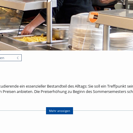
nen
tudierende ein essenzieller Bestandteil des Alltags: Sie soll ein Treffpunkt s
en Preisen anbieten. Die Preiserhöhung zu Beginn des Sommersemesters sch
och mehr. Laut einem Instagram-Post des Freiburger Studierendenwerks vo
nsa-Essen bei 8,47 Euro. Etwa die Hälfte wird über Landeszuschüsse und ande
Mehr anzeigen
t mehr. Dort kosten Mensaessen seit dem 4.5.2026 flächendeckend nur noch
Haushalt 2026 festgeschrieben.
rte Menü in Frankreich? uniCROSS hat eine Mensa in Mulhouse besucht, in di