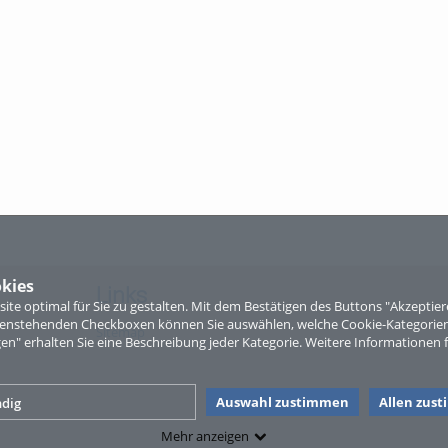
kies
Links
te optimal für Sie zu gestalten. Mit dem Bestätigen des Buttons "Akzepti
ntenstehenden Checkboxen können Sie auswählen, welche Cookie-Kategorien
Sitemap
gen" erhalten Sie eine Beschreibung jeder Kategorie. Weitere Informationen f
Auswahl zustimmen
Allen zus
dig
Mehr anzeigen