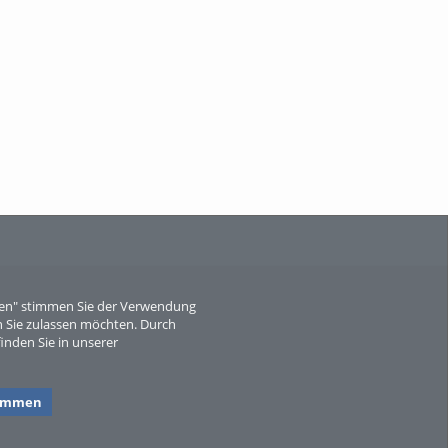
When Particle Physics Gets Hot: A
Journey Throu...
Sperber
eren" stimmen Sie der Verwendung
 Sie zulassen möchten. Durch
inden Sie in unserer
timmen