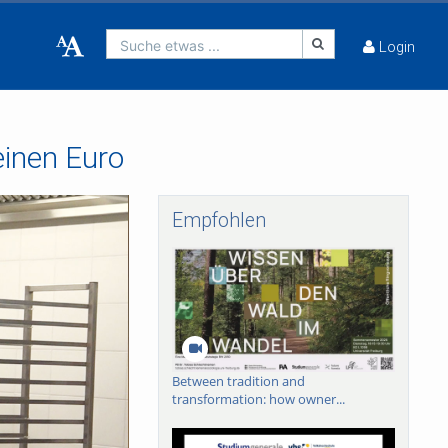
Suche etwas ...
Login
einen Euro
Empfohlen
Between tradition and
transformation: how owner...