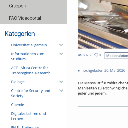
Gruppen
FAQ Videoportal
Kategorien
Universität allgemein
Informationen zum
6073
0
Medienaktio
Studium
0
6073
favorites
ACT - Africa Centre for
views
hochgeladen 26. Mai 2026
Transregional Research
Biologie
Die Mensa ist für zahlreiche S
Mahlzeiten zu erschwinglich
Centre for Security and
jeder und jedem.
Society
Ohne Subventionen wäre es n
Chemie
tatsächliche Preis für ein Me
Digitales Lehren und
Nachbar Frankreich investier
Lernen
Millionen Euro sind dafür im 
Wie funktioniert das preiswe
FMF - Freiburger