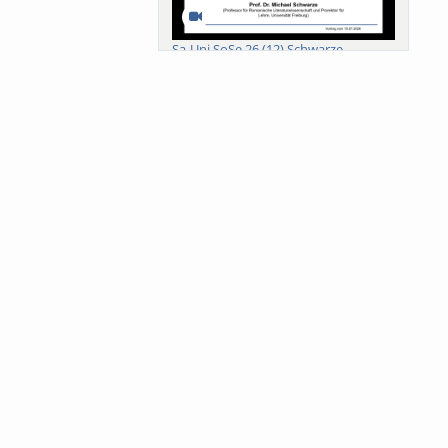
Sa-Uni SoSe 26 (12) Schwarze
Meanings of Forests: A Collaborative
Comparativ...
Als der Wald eine Zukunftsfrage
wurde. Wissen, ...