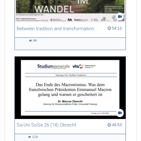
Between tradition and transformation: how owners, advisers and institutions co-create knowledge for resilient forests in Europe
54:13 duration
54:13
99
99
views
Sa-Uni SoSe 26 (14) Obrecht
46:53 duration
46:53
119
119