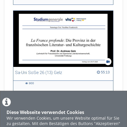
views
Sa-Uni SoSe 26 (13) Gelz
55:13 duration
55:13
900
900
views
Diese Webseite verwendet Cookies
LADE MEHR
Wir verwenden Cookies, um unsere Website optimal für Sie
zu gestalten. Mit dem Bestätigen des Buttons "Akzeptieren"