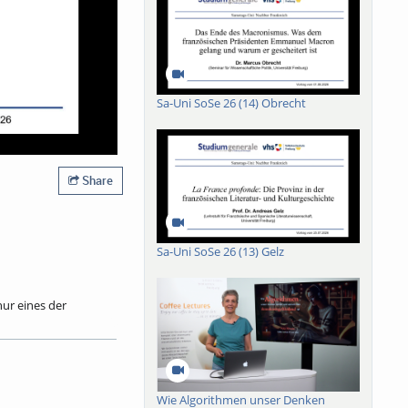
Sa-Uni SoSe 26 (14) Obrecht
Share
Sa-Uni SoSe 26 (13) Gelz
nur eines der
Und nicht nur dort.
reotype des
Funktion sie in
ratur aus der Zeit vor
rankreich inspiriert
Wie Algorithmen unser Denken
diz für Vorurteile.