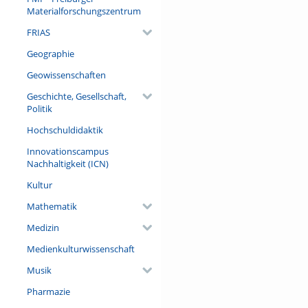
Denn Vorurteile und Stereotyp
Materialforschungszentrum
FRIAS
Referent/in:
Prof. Dr. Ruth Florack (Profe
Geographie
Literatur, Universität Götting
Geowissenschaften
Geschichte, Gesellschaft,
Politik
Hochschuldidaktik
Innovationscampus
Nachhaltigkeit (ICN)
Kultur
Mathematik
Medizin
Medienkulturwissenschaft
Musik
Pharmazie