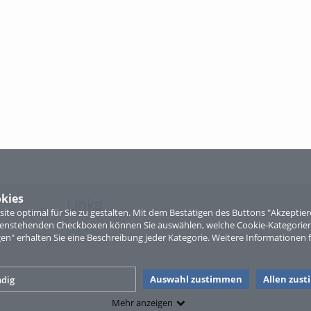
kies
Links
te optimal für Sie zu gestalten. Mit dem Bestätigen des Buttons "Akzepti
ntenstehenden Checkboxen können Sie auswählen, welche Cookie-Kategorien
Sitemap
gen" erhalten Sie eine Beschreibung jeder Kategorie. Weitere Informationen f
Auswahl zustimmen
Allen zus
dig
Mehr anzeigen