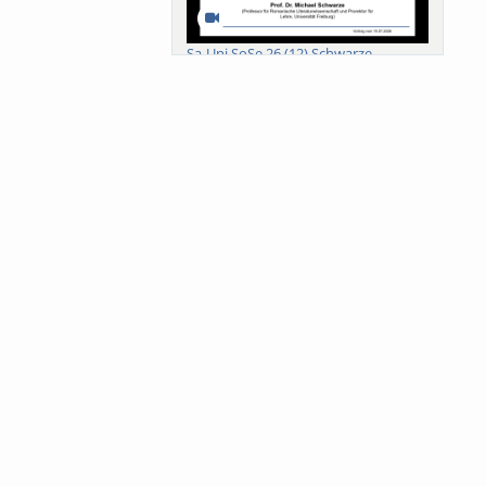
Sa-Uni SoSe 26 (12) Schwarze
Meanings of Forests: A Collaborative
Comparativ...
Als der Wald eine Zukunftsfrage
wurde. Wissen, ...