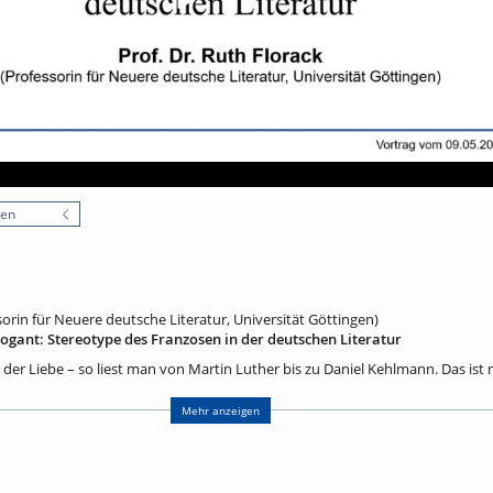
nen
sorin für Neuere deutsche Literatur, Universität Göttingen)
rrogant: Stereotype des Franzosen in der deutschen Literatur
in der Liebe – so liest man von Martin Luther bis zu Daniel Kehlmann. Das ist 
 jahrhundertelang hartnäckig in der deutschen Literatur gehalten haben. 
n Erfindungen. Zudem gibt es nicht nur negative, sondern auch positive Ste
Mehr anzeigen
 Geschichte der Literatur zeigt, woher solche Stereotype kommen und welche 
rfüllt haben und bis heute erfüllen. Besonders interessant ist dabei die Lite
ahrhunderts. So ist etwa im Jahrhundert der Aufklärung manch ein Text von F
erständlich in Stereotypen von Land und Leuten. Das ist jedoch noch kein In