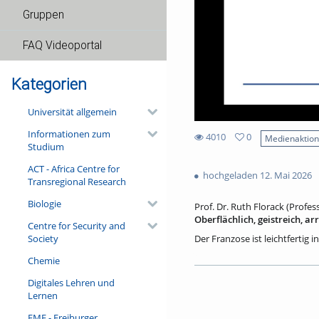
Gruppen
FAQ Videoportal
Kategorien
Universität allgemein
Informationen zum
4010
0
Medienaktio
Studium
0
4010
favorites
ACT - Africa Centre for
views
hochgeladen 12. Mai 2026
Transregional Research
Biologie
Prof. Dr. Ruth Florack (Profes
Oberflächlich, geistreich, a
Centre for Security and
Society
Der Franzose ist leichtfertig 
Wahrnehmungsmuster, die sich
Chemie
Auch sind sie keine deutsche
Franzosen. – Ein Blick in die
Digitales Lehren und
unterschiedlichen Textsorten e
Lernen
den Kriegen des 19. und 20. J
und spricht doch ganz selbstv
FMF - Freiburger