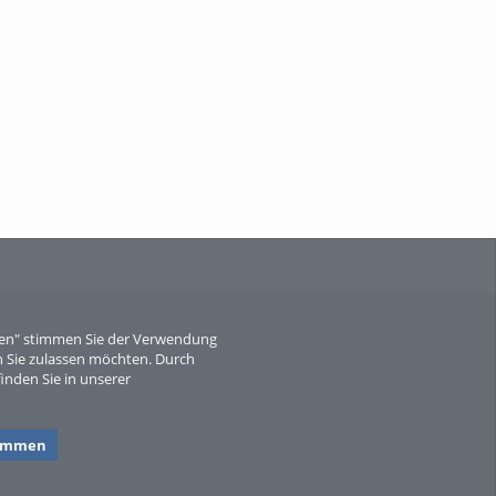
When Particle Physics Gets Hot: A
Journey Throu...
Sperber
eren" stimmen Sie der Verwendung
 Sie zulassen möchten. Durch
inden Sie in unserer
timmen