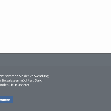
When Particle Physics Gets Hot: A
Journey Throu...
Sperber
eren" stimmen Sie der Verwendung
 Sie zulassen möchten. Durch
inden Sie in unserer
timmen