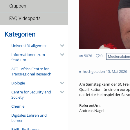
Gruppen
FAQ Videoportal
Kategorien
Universität allgemein
Informationen zum
5076
0
Medienaktio
Studium
0
5076
favorites
ACT - Africa Centre for
views
hochgeladen 15. Mai 2026
Transregional Research
Biologie
Am Samstag kann der SC Freib
Qualifikation für einem euro
Centre for Security and
das letzte Heimspiel der Sais
Society
Referent/in:
Chemie
Andreas Nagel
Digitales Lehren und
Lernen
FMF - Freiburger