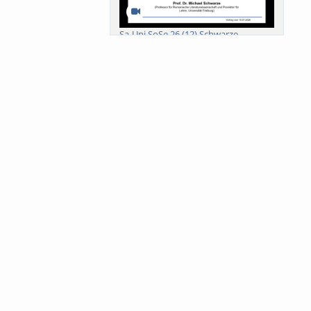
Sa-Uni SoSe 26 (12) Schwarze
Meanings of Forests: A Collaborative
Comparativ...
Als der Wald eine Zukunftsfrage
wurde. Wissen, ...