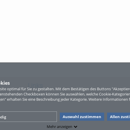
kies
Links
te optimal für Sie zu gestalten. Mit dem Bestätigen des Buttons "Akzepti
ntenstehenden Checkboxen können Sie auswählen, welche Cookie-Kategorien
Sitemap
gen" erhalten Sie eine Beschreibung jeder Kategorie. Weitere Informationen f
Auswahl zustimmen
Allen zus
dig
Mehr anzeigen