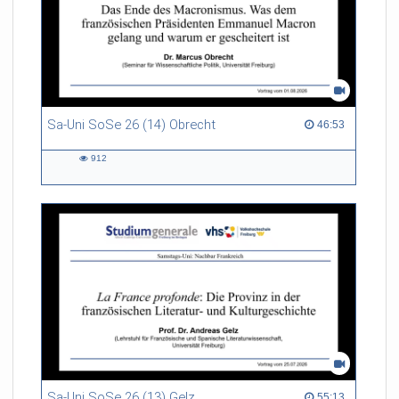
Sa-Uni SoSe 26 (14) Obrecht
46:53 duration
46:53
912
912
views
Sa-Uni SoSe 26 (13) Gelz
55:13 duration
55:13