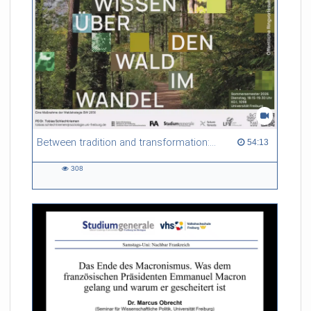
Between tradition and transformation: how owners, advisers and institutions co-create knowledge for resilient forests in Europe
54:13 duration
54:13
308
308
views