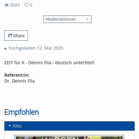
3583
0
0
3583
favorites
Medienaktionen
views
Share
hochgeladen 12. Mai 2026
ZEIT für X - Dennis Fila - deutsch untertitelt
Referent/in:
Dr. Dennis Fila
Empfohlen
Alles