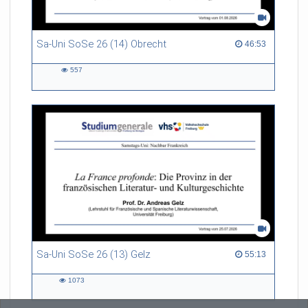
Sa-Uni SoSe 26 (14) Obrecht
46:53 duration
46:53
557
557
views
Sa-Uni SoSe 26 (13) Gelz
55:13 duration
55:13
1073
1073
views