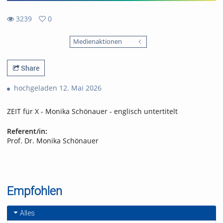
3239
0
0
3239
favorites
Medienaktionen
views
Share
hochgeladen 12. Mai 2026
ZEIT für X - Monika Schönauer - englisch untertitelt
Referent/in:
Prof. Dr. Monika Schönauer
Empfohlen
Alles