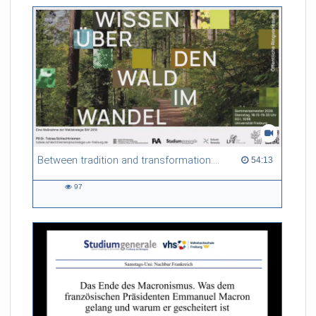
Between tradition and transformation: how owners, advisers and institutions co-create knowledge for resilient forests in Europe
54:13 duration
54:13
97
97
views