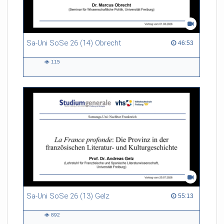
Sa-Uni SoSe 26 (14) Obrecht
46:53 duration
46:53
115
115
views
Sa-Uni SoSe 26 (13) Gelz
55:13 duration
55:13
892
892