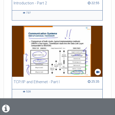
Introduction - Part 2
22:55 duration
22:55
737
737
views
TCP/IP and Ethernet - Part I
25:35 duration
25:35
528
528
views