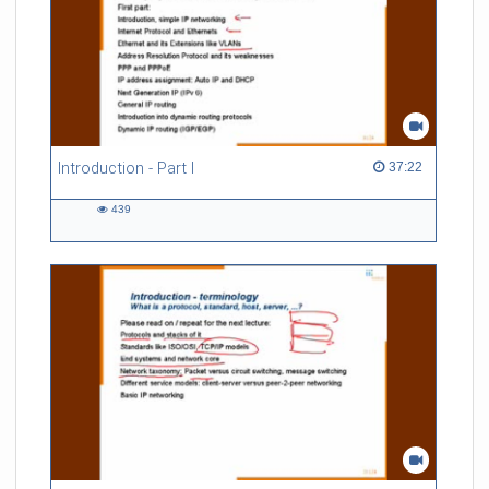
Introduction - Part I
37:22 duration
37:22
439
439
views