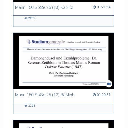
Mann 150 SoSe 25 (13) Kablitz
01:21:54 duration
01:21:54
2285
2285
views
Mann 150 SoSe 25 (12) Beßlich
01:20:57 duration
01:20:57
2253
2253
views