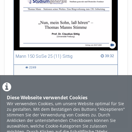
Mann 150 SoSe 25 (11) Sittig
39:32 duration
39:32
2249
2249
views
Diese Webseite verwendet Cookies
LADE MEHR
Wir verwenden Cookies, um unsere Website optimal für Sie
zu gestalten. Mit dem Bestätigen des Buttons "Akzeptieren"
Featured
stimmen Sie der Verwendung von Cookies zu. Durch
Anklicken der untenstehenden Checkboxen können Sie
Beliebtheit
auswählen, welche Cookie-Kategorien Sie zulassen
möchten. Durch Klicken auf die Schaltfläche "Mehr