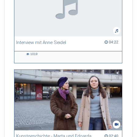
Interview mit Änne Seidel
04:22 duration
04:22
1019
1019
views
Kunstgeschichte - Marta und Edoarda stellen ihren Studiengang vor
02:40 duration
02:40