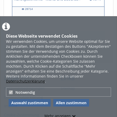
28714
28714
views
Diese Webseite verwendet Cookies
LADE MEHR
Wir verwenden Cookies, um unsere Website optimal für Sie
zu gestalten. Mit dem Bestätigen des Buttons "Akzeptieren"
Featured
stimmen Sie der Verwendung von Cookies zu. Durch
Anklicken der untenstehenden Checkboxen können Sie
Beliebtheit
auswählen, welche Cookie-Kategorien Sie zulassen
möchten. Durch Klicken auf die Schaltfläche "Mehr
anzeigen" erhalten Sie eine Beschreibung jeder Kategorie.
Weitere Informationen finden Sie in unserer
Legal Info
Links
Datenschutzerklärung
.
Nutzungsbedingungen
Sitemap
Notwendig
Datenschutzerklärung
Auswahl zustimmen
Allen zustimmen
Imprint
Cookie-Zustimmung
Mehr anzeigen