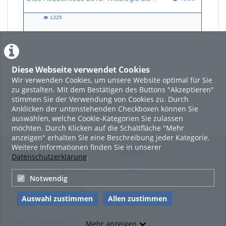
1325
1325
views
Diese Webseite verwendet Cookies
LADE MEHR
Wir verwenden Cookies, um unsere Website optimal für Sie
zu gestalten. Mit dem Bestätigen des Buttons "Akzeptieren"
Featured
stimmen Sie der Verwendung von Cookies zu. Durch
Anklicken der untenstehenden Checkboxen können Sie
Beliebtheit
auswählen, welche Cookie-Kategorien Sie zulassen
möchten. Durch Klicken auf die Schaltfläche "Mehr
anzeigen" erhalten Sie eine Beschreibung jeder Kategorie.
Weitere Informationen finden Sie in unserer
Legal Info
Links
Datenschutzerklärung
.
Nutzungsbedingungen
Sitemap
Notwendig
Datenschutzerklärung
Auswahl zustimmen
Allen zustimmen
Imprint
Cookie-Zustimmung
Mehr anzeigen