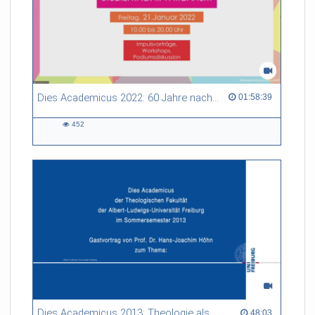
Dies Academicus 2022: 60 Jahre nach Beginn des Zweiten Vatikanischen Konzils auf dem Weg zum Dritten? - Kurzvorträge
01:58:39 duration
01:58:39
452
452
views
Dies Academicus 2013: Theologie als Wissenschaft - Theorie welcher Praxis? (Ohne Einführung)
48:03 duration
48:03