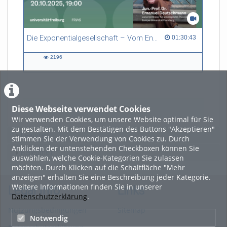
Die Exponentialgesellschaft – Vom Ende des Wachstums zur Stabilisierung der Welt
01:30:43 duration
01:30:43
2196
2196
views
Diese Webseite verwendet Cookies
LADE MEHR
Wir verwenden Cookies, um unsere Website optimal für Sie
zu gestalten. Mit dem Bestätigen des Buttons "Akzeptieren"
Featured
stimmen Sie der Verwendung von Cookies zu. Durch
Anklicken der untenstehenden Checkboxen können Sie
Beliebtheit
auswählen, welche Cookie-Kategorien Sie zulassen
möchten. Durch Klicken auf die Schaltfläche "Mehr
anzeigen" erhalten Sie eine Beschreibung jeder Kategorie.
Weitere Informationen finden Sie in unserer
Legal Info
Links
Datenschutzerklärung
.
Nutzungsbedingungen
Sitemap
Notwendig