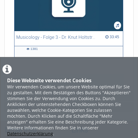
Musicology - Folge 3 - Dr. Knut Holtsträter
33:45 duration
33:45
1381
1381
views
Diese Webseite verwendet Cookies
LADE MEHR
Wir verwenden Cookies, um unsere Website optimal für Sie
zu gestalten. Mit dem Bestätigen des Buttons "Akzeptieren"
Featured
stimmen Sie der Verwendung von Cookies zu. Durch
Anklicken der untenstehenden Checkboxen können Sie
Beliebtheit
auswählen, welche Cookie-Kategorien Sie zulassen
möchten. Durch Klicken auf die Schaltfläche "Mehr
anzeigen" erhalten Sie eine Beschreibung jeder Kategorie.
Weitere Informationen finden Sie in unserer
Legal Info
Links
Datenschutzerklärung
.