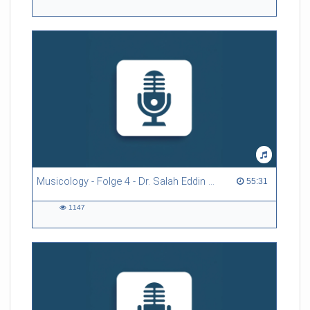
1713
views
Musicology - Folge 4 - Dr. Salah Eddin Maraqa
55:31 duration
55:31
1147
1147
views