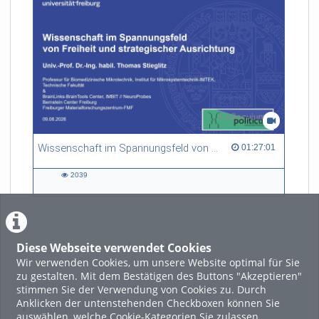
Wissenschaft im Spannungsfeld von Freiheit und strategischer Ausrichtung
01:27:01 duration
01:27:01
2039
2039
views
Diese Webseite verwendet Cookies
LADE MEHR
Wir verwenden Cookies, um unsere Website optimal für Sie
zu gestalten. Mit dem Bestätigen des Buttons "Akzeptieren"
Featured
stimmen Sie der Verwendung von Cookies zu. Durch
Anklicken der untenstehenden Checkboxen können Sie
Beliebtheit
auswählen, welche Cookie-Kategorien Sie zulassen