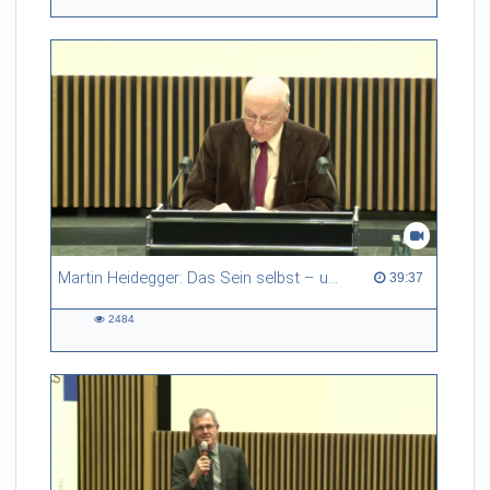
views
Martin Heidegger: Das Sein selbst – und die „Schwarzen Hefte“
39:37 duration
39:37
2484
2484
views