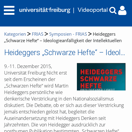
Kategorien
FRIAS
Symposien - FRIAS
Heideggers
„Schwarze Hefte“ – Ideologieanfälligkeit der Intellektuellen
Heideggers „Schwarze Hefte“ – Ideologieanfälligkeit der Intellektuellen
9.-11. Dezember 2015,
Universität Freiburg Nicht erst
seit dem Erscheinen der
„Schwarzen Hefte“ wird Martin
Heideggers persönliche wie
denkerische Verstrickung in den Nationalsozialismus
diskutiert. Die Debatte, ob er sich aus dieser Verstrickung
jemals entschieden gelöst hat, begleitet die
Auseinandersetzung mit Heideggers Denken seit
Jahrzehnten. Die von Heidegger ausdrücklich zur
posthumen Publikation bestimmten „Schwarzen Hefte“