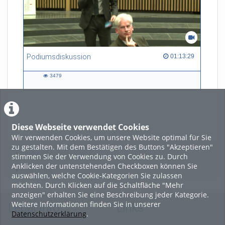
Podiumsdiskussion
01:13:29 duration
01:13:29
3479
3479
views
Diese Webseite verwendet Cookies
LADE MEHR
Wir verwenden Cookies, um unsere Website optimal für Sie
zu gestalten. Mit dem Bestätigen des Buttons "Akzeptieren"
Featured
stimmen Sie der Verwendung von Cookies zu. Durch
Anklicken der untenstehenden Checkboxen können Sie
Beliebtheit
auswählen, welche Cookie-Kategorien Sie zulassen
möchten. Durch Klicken auf die Schaltfläche "Mehr
anzeigen" erhalten Sie eine Beschreibung jeder Kategorie.
Weitere Informationen finden Sie in unserer
Legal Info
Links
Datenschutzerklärung
.