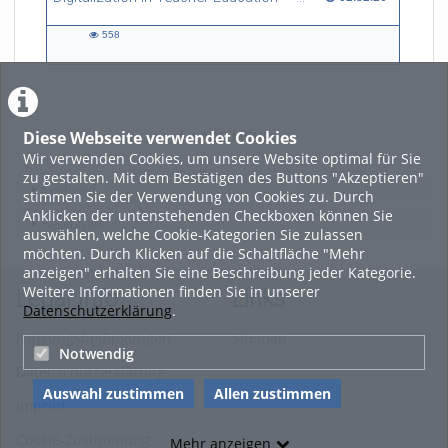
558
558
views
Diese Webseite verwendet Cookies
LADE MEHR
Wir verwenden Cookies, um unsere Website optimal für Sie
zu gestalten. Mit dem Bestätigen des Buttons "Akzeptieren"
Featured
stimmen Sie der Verwendung von Cookies zu. Durch
Anklicken der untenstehenden Checkboxen können Sie
Beliebtheit
auswählen, welche Cookie-Kategorien Sie zulassen
möchten. Durch Klicken auf die Schaltfläche "Mehr
anzeigen" erhalten Sie eine Beschreibung jeder Kategorie.
Weitere Informationen finden Sie in unserer
Legal Info
Links
Datenschutzerklärung
.
Nutzungsbedingungen
Sitemap
Notwendig
Datenschutzerklärung
Auswahl zustimmen
Allen zustimmen
Imprint
Cookie-Zustimmung
Mehr anzeigen