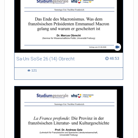
Sa-Uni SoSe 26 (14) Obrecht
46:53 duration
46:53
121
121
views