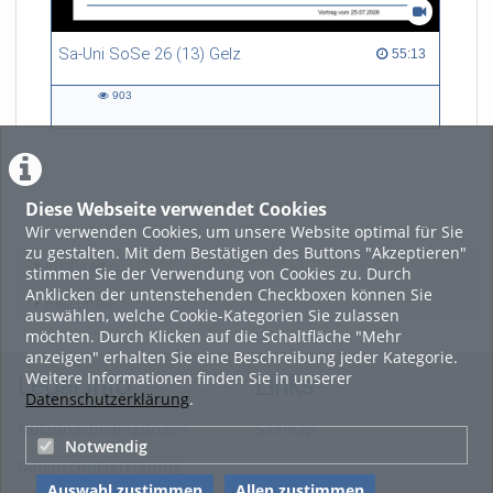
Sa-Uni SoSe 26 (13) Gelz
55:13 duration
55:13
903
903
views
Diese Webseite verwendet Cookies
LADE MEHR
Wir verwenden Cookies, um unsere Website optimal für Sie
zu gestalten. Mit dem Bestätigen des Buttons "Akzeptieren"
Featured
stimmen Sie der Verwendung von Cookies zu. Durch
Anklicken der untenstehenden Checkboxen können Sie
Beliebtheit
auswählen, welche Cookie-Kategorien Sie zulassen
möchten. Durch Klicken auf die Schaltfläche "Mehr
anzeigen" erhalten Sie eine Beschreibung jeder Kategorie.
Weitere Informationen finden Sie in unserer
Legal Info
Links
Datenschutzerklärung
.
Nutzungsbedingungen
Sitemap
Notwendig
Datenschutzerklärung
Auswahl zustimmen
Allen zustimmen