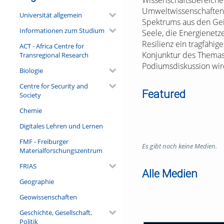
Wissenschaftsbereichen 
Umweltwissenschaften e
Universität allgemein
Spektrums aus den Geist
Informationen zum Studium
Seele, die Energienetze
Resilienz ein tragfähi
ACT - Africa Centre for
Konjunktur des Themas 
Transregional Research
Podiumsdiskussion wir
Biologie
Centre for Security and
Featured
Society
Chemie
Digitales Lehren und Lernen
FMF - Freiburger
Es gibt noch keine Medien.
Materialforschungszentrum
FRIAS
Alle Medien
Geographie
Geowissenschaften
Geschichte, Gesellschaft,
Politik