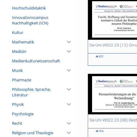
Hochschuldidaktik
Innovationscampus
Nachhaltigkeit (ICN)
Kultur
Mathematik
47:56 duration
01:05:14 duration
58:38 duration
01:07:28 duration
Sa-Uni WS22.23 (12) Orr
Medizin
891
Medienkulturwissenschaft
891
716
1601
2134
views
views
views
views
Musik
Pharmazie
Philosophie, Sprache,
Literatur
Physik
Psychologie
59:40 duration
55:50 duration
54:18 duration
59:20 duration
Recht
906
Religion und Theologie
906
1716
1829
1588