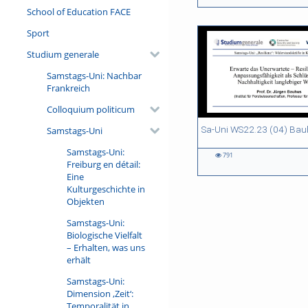
views
views
views
views
School of Education FACE
Sport
Studium generale
Samstags-Uni: Nachbar
Frankreich
Colloquium politicum
56:15 duration
01:06:32 duration
01:11:33 duration
01:06:01 duration
Samstags-Uni
Samstags-Uni:
791
Freiburg en détail:
791
1286
668
1015
views
views
views
views
Eine
Kulturgeschichte in
Objekten
Samstags-Uni:
Biologische Vielfalt
– Erhalten, was uns
erhält
Samstags-Uni:
Dimension ‚Zeit‘:
Temporalität in