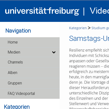
Kategorien
Studium g
Navigation
Samstags-Uni
Home
Resilienz empfiehlt sic
Medien
Individuen mit Schick
anpassen oder Gesells
Channels
reagieren müssen – die
erfolgreich zu meister
Alben
heute, in den mannigfa
denn je. Die Vorträge 
Gruppen
dieser Herausforderun
unterschiedliche Diszi
FAQ Videoportal
des Einzelnen und der 
Stellenwert und Verwe
Kategorien