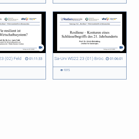
3 (02) Feld
Sa-Uni WS22.23 (01) Bröckling
01:11:33
01:06:01
1015