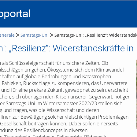
go
go
go
to
to
to
navigation
main
footer
content
enerale
Samstags-Uni
Samstags-Uni: „Resilienz“: Widerstandsk
: „Resilienz“: Widerstandskräfte in 
h als Schlüsseleigenschaft für unsichere Zeiten. Ob
salsschlägen umgehen, Ökosysteme sich dem Klimawandel
chaften auf globale Bedrohungen und Katastrophen
 Fähigkeit, Rückschläge zu kompensieren, das Unerwartete
n und für eine prekäre Zukunft gewappnet zu sein, erscheint
chen, sich überlagernden Krisen unserer Gegenwart, nötiger
der Samstags-Uni im Wintersemester 2022/23 stellen sich
g und fragen, was die Wissenschaft und deren
plinen zur Bewältigung solcher vielschichtigen Problemlagen
Gesellschaft beitragen können. Dabei sollen einerseits
ndung des Resilienzkonzepts in diversen