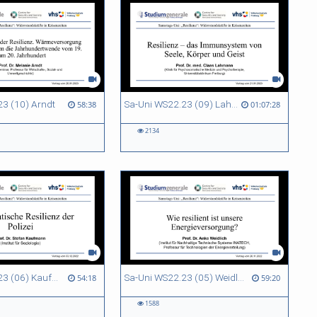
23 (10) Arndt
Sa-Uni WS22.23 (09) Lahmann
58:38
01:07:28
2134
Sa-Uni WS22.23 (06) Kaufmann
Sa-Uni WS22.23 (05) Weidlich
54:18
59:20
1588