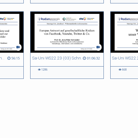
Sa-Uni WS22.23 (04) Bauhus
Sa-Uni WS22.23 (03) Schneider
Sa-Uni WS22.2
56:15
01:06:32
1286
668