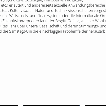
(Psychologie, Soziologie, Philosophie, Pädagogik,
tc.) erläutert und andererseits aktuelle Anwendungsbereiche a
es-, Kultur-, Sozial-, Natur- und Technikwissenschaften vorges
, das Wirtschafts- und Finanzsystem oder die internationale Or
ges Zukunftskonzept oder läuft der Begriff Gefahr, zu einer W
Resilienz über unsere Gesellschaft und deren Stimmungs- und
d die Samstags-Uni die einschlägigen Problemfelder herausarb