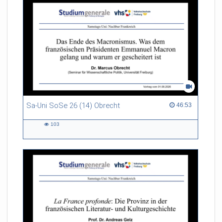
Sa-Uni SoSe 26 (14) Obrecht
46:53 duration
46:53
103
103
views