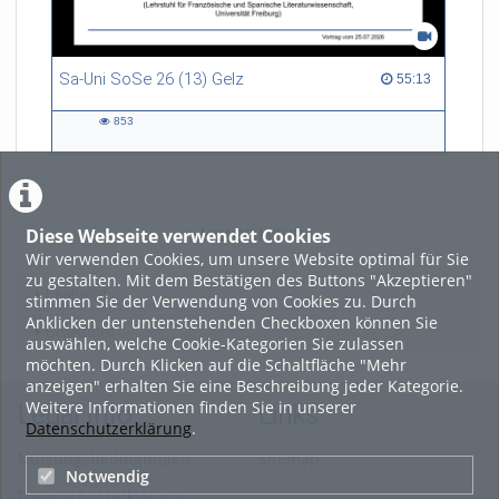
Sa-Uni SoSe 26 (13) Gelz
55:13 duration
55:13
853
853
views
Diese Webseite verwendet Cookies
LADE MEHR
Wir verwenden Cookies, um unsere Website optimal für Sie
zu gestalten. Mit dem Bestätigen des Buttons "Akzeptieren"
Featured
stimmen Sie der Verwendung von Cookies zu. Durch
Anklicken der untenstehenden Checkboxen können Sie
Beliebtheit
auswählen, welche Cookie-Kategorien Sie zulassen
möchten. Durch Klicken auf die Schaltfläche "Mehr
anzeigen" erhalten Sie eine Beschreibung jeder Kategorie.
Weitere Informationen finden Sie in unserer
Legal Info
Links
Datenschutzerklärung
.
Nutzungsbedingungen
Sitemap
Notwendig
Datenschutzerklärung