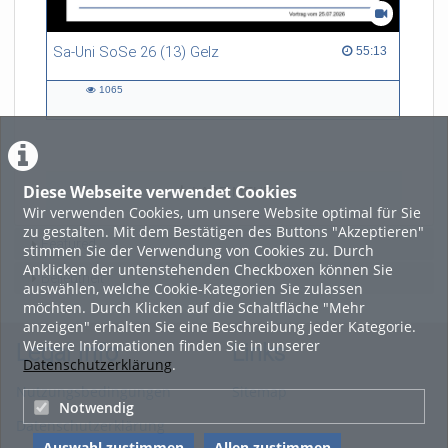
Sa-Uni SoSe 26 (13) Gelz
55:13 duration
55:13
1065
1065
views
Diese Webseite verwendet Cookies
LADE MEHR
Wir verwenden Cookies, um unsere Website optimal für Sie
zu gestalten. Mit dem Bestätigen des Buttons "Akzeptieren"
Featured
stimmen Sie der Verwendung von Cookies zu. Durch
Anklicken der untenstehenden Checkboxen können Sie
Beliebtheit
auswählen, welche Cookie-Kategorien Sie zulassen
möchten. Durch Klicken auf die Schaltfläche "Mehr
anzeigen" erhalten Sie eine Beschreibung jeder Kategorie.
Weitere Informationen finden Sie in unserer
Legal Info
Links
Datenschutzerklärung
.
Nutzungsbedingungen
Sitemap
Notwendig
Datenschutzerklärung
Auswahl zustimmen
Allen zustimmen