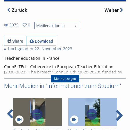
Zurück
Weiter
3075
0
Medienaktionen
0
3075
favorites
views
Share
Download
hochgeladen 22. November 2023
Teacher education in France
ConnEcTEd – Coherence in European Teacher Education
(2020-2023): The project “ConnEcTEd” (2020-2023), funded by
the European Union (Erasmus + KA 203), aimed at dealing with
Mehr anzeigen
challenges to structural, conceptual, and transnational
Mehr Medien in "Informationen zum Studium"
coherence in European Teacher Education in a collaborative
way. Here you can find more information:
https://www.face-
freiburg.de/connected/
Referent/in:
Université Côte d'Azur (Nice,
France)