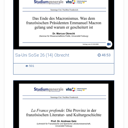
Sa-Uni SoSe 26 (14) Obrecht
46:53 duration
46:53
501
501
views