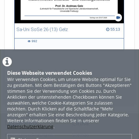
Sa-Uni SoSe 26 (13) Gelz
55:13 duration
55:13
992
992
views
Diese Webseite verwendet Cookies
LADE MEHR
Wir verwenden Cookies, um unsere Website optimal für Sie
zu gestalten. Mit dem Bestätigen des Buttons "Akzeptieren"
Featured
stimmen Sie der Verwendung von Cookies zu. Durch
Anklicken der untenstehenden Checkboxen können Sie
Beliebtheit
auswählen, welche Cookie-Kategorien Sie zulassen
möchten. Durch Klicken auf die Schaltfläche "Mehr
anzeigen" erhalten Sie eine Beschreibung jeder Kategorie.
Weitere Informationen finden Sie in unserer
Legal Info
Links
Datenschutzerklärung
.
Nutzungsbedingungen
Sitemap