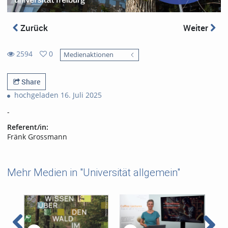
Zurück
Weiter
2594
0
Medienaktionen
0
2594
favorites
views
Share
hochgeladen 16. Juli 2025
-
Referent/in:
Fränk Grossmann
Mehr Medien in "Universität allgemein"