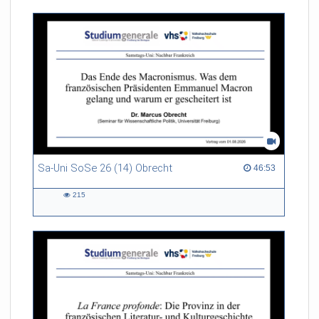
Sa-Uni SoSe 26 (14) Obrecht
46:53 duration
46:53
215
215
views