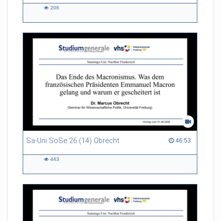
206
206
views
Sa-Uni SoSe 26 (14) Obrecht
46:53 duration
46:53
443
443
views