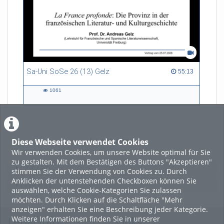
Sa-Uni SoSe 26 (13) Gelz
55:13 duration
55:13
1061
1061
views
Diese Webseite verwendet Cookies
LADE MEHR
Wir verwenden Cookies, um unsere Website optimal für Sie
zu gestalten. Mit dem Bestätigen des Buttons "Akzeptieren"
Featured
stimmen Sie der Verwendung von Cookies zu. Durch
Anklicken der untenstehenden Checkboxen können Sie
Beliebtheit
auswählen, welche Cookie-Kategorien Sie zulassen
möchten. Durch Klicken auf die Schaltfläche "Mehr
anzeigen" erhalten Sie eine Beschreibung jeder Kategorie.
Weitere Informationen finden Sie in unserer
Legal Info
Links