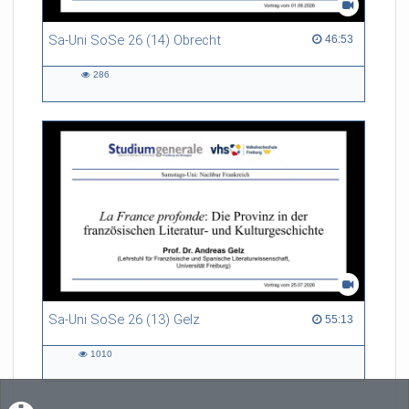
Sa-Uni SoSe 26 (14) Obrecht
46:53 duration
46:53
286
286
views
Sa-Uni SoSe 26 (13) Gelz
55:13 duration
55:13
1010
1010
views