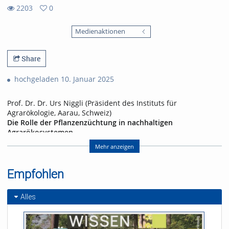
2203
0
0
2203
favorites
Medienaktionen
views
Share
hochgeladen 10. Januar 2025
Prof. Dr. Dr. Urs Niggli (Präsident des Instituts für
Agrarökologie, Aarau, Schweiz)
Die Rolle der Pflanzenzüchtung in nachhaltigen
Agrarökosystemen
Dritter Vortrag der Reihe
"Grüne Gentechnik – Chancen für
Mehr anzeigen
Nachhaltigkeit?"
im WS 24/25
Fakultät für Biologie, CIBSS – Centre for Integrative Biological
Empfohlen
Signalling Studies und Verein zur Förderung der Fakultät für
Biologie an der Universität Freiburg e.V. in Kooperation mit dem
Alles
Studium generale und der Katholischen Akademie der Erzdiözese
Freiburg