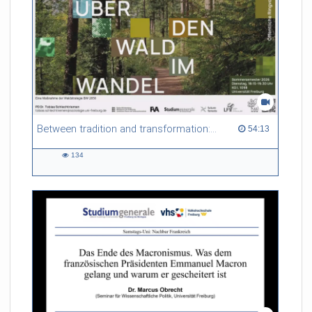
Referent/in:
Prof. Dr. Dr. Urs Niggli
(Präsident des Instituts für
Agrarökologie, Aarau, Schweiz)
Between tradition and transformation: how owners, advisers and institutions co-create knowledge for resilient forests in Europe
54:13 duration
54:13
134
134
views