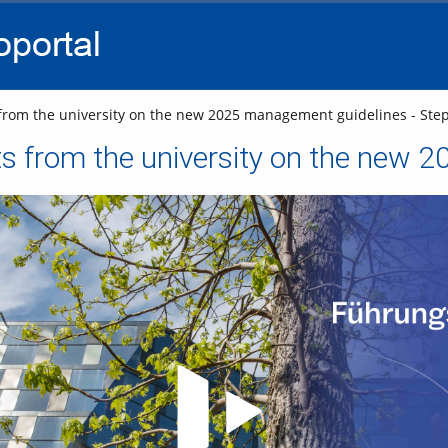
go
go
go
to
to
to
navigation
main
footer
content
from the university on the new 2025 management guidelines - Ste
Video abspielen