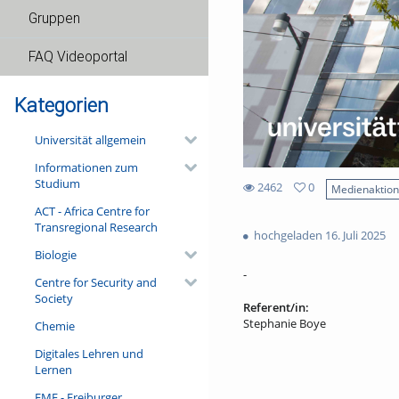
Gruppen
FAQ Videoportal
Kategorien
Universität allgemein
Informationen zum
Studium
2462
0
Medienaktio
0
ACT - Africa Centre for
2462
favorites
Transregional Research
views
hochgeladen 16. Juli 2025
Biologie
-
Centre for Security and
Society
Referent/in:
Stephanie Boye
Chemie
Digitales Lehren und
Lernen
FMF - Freiburger