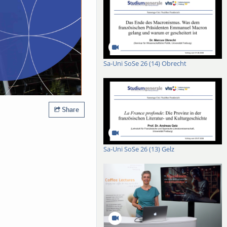
Sa-Uni SoSe 26 (14) Obrecht
Share
Sa-Uni SoSe 26 (13) Gelz