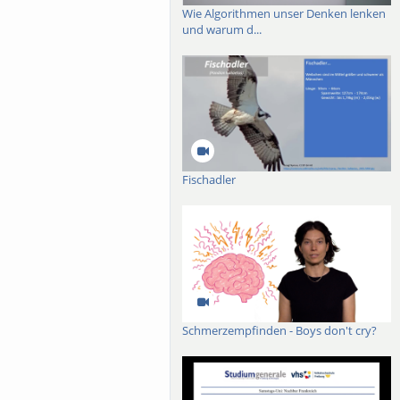
Wie Algorithmen unser Denken lenken
und warum d...
Fischadler
Schmerzempfinden - Boys don't cry?