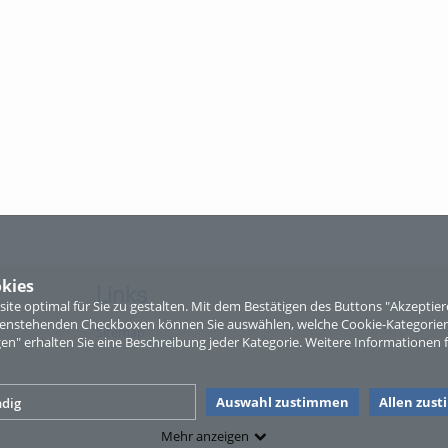
kies
Links
te optimal für Sie zu gestalten. Mit dem Bestätigen des Buttons "Akzepti
ntenstehenden Checkboxen können Sie auswählen, welche Cookie-Kategorien
Sitemap
gen" erhalten Sie eine Beschreibung jeder Kategorie. Weitere Informationen f
Auswahl zustimmen
Allen zus
dig
Mehr anzeigen