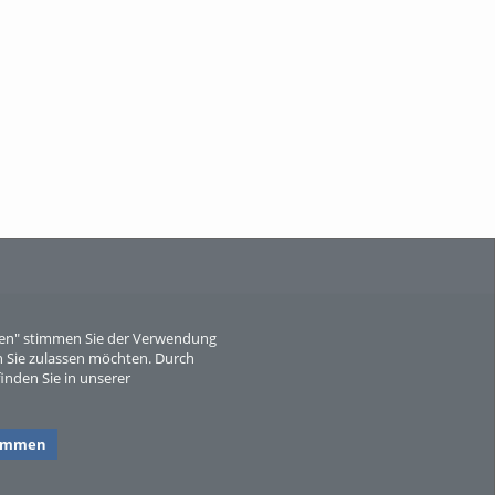
Wissen, ...
When Particle Physics Gets Hot: A
Journey Throu...
eren" stimmen Sie der Verwendung
 Sie zulassen möchten. Durch
inden Sie in unserer
Sperber
timmen