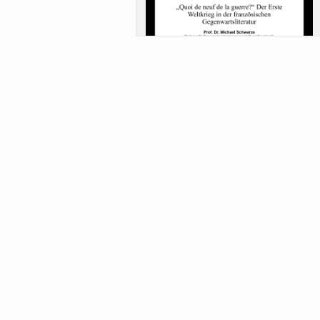
Sa-Uni SoSe 26 (12) Schwarze
Meanings of Forests: A Collaborative
Comparativ...
Als der Wald eine Zukunftsfrage wurde.