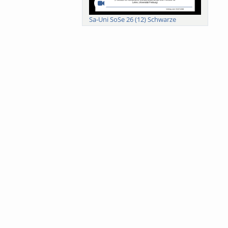
Sa-Uni SoSe 26 (12) Schwarze
Meanings of Forests: A Collaborative
Comparativ...
Als der Wald eine Zukunftsfrage
wurde. Wissen, ...