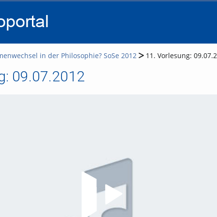
go
go
go
to
to
to
navigation
main
footer
content
menwechsel in der Philosophie? SoSe 2012
11. Vorlesung: 09.07.
g: 09.07.2012
Video abspielen