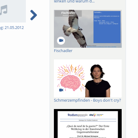
lenken und warum d...
ng: 21.05.2012
6. Vorlesung: 04.06.2012
7. Vorlesung: 11.06.2012
8
Fischadler
Schmerzempfinden - Boys don't cry?