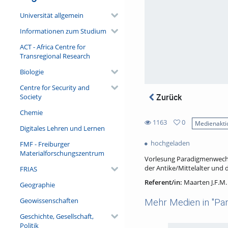
Universität allgemein
Informationen zum Studium
ACT - Africa Centre for
Transregional Research
Biologie
Centre for Security and
Zurück
Society
Chemie
1163
0
Medienakti
Digitales Lehren und Lernen
0
1163
favorites
hochgeladen
FMF - Freiburger
views
Materialforschungszentrum
Vorlesung Paradigmenwechse
der Antike/Mittelalter und
FRIAS
Referent/in:
Maarten J.F.M
Geographie
Geowissenschaften
Mehr Medien in "Pa
Geschichte, Gesellschaft,
Politik