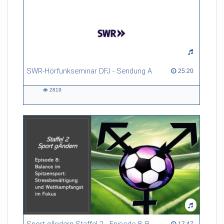
SWR-Hörfunkseminar DFJ - Sendung A
25:20 duration
25:20
2819
2819
views
17:47 duration