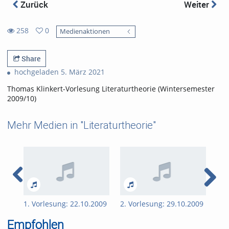
Zurück
Weiter
258
0
Medienaktionen
0
258
favorites
views
Share
hochgeladen 5. März 2021
Thomas Klinkert-Vorlesung Literaturtheorie (Wintersemester
2009/10)
Mehr Medien in "Literaturtheorie"
1. Vorlesung: 22.10.2009
2. Vorlesung: 29.10.2009
3. 
Empfohlen