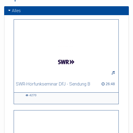
Alles
SWR-Hörfunkseminar DFJ - Sendung B
26:48 duration
26:48
4270
4270
views