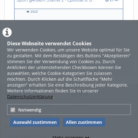
Sport gÄndern Staffel 2 - Episode 8: Balance im Spitzensport: Stressbewältigung und Wettkampfangst im Fokus
17:47
1012
1012
views
Diese Webseite verwendet Cookies
LADE MEHR
Wir verwenden Cookies, um unsere Website optimal für Sie
zu gestalten. Mit dem Bestätigen des Buttons "Akzeptieren"
Featured
stimmen Sie der Verwendung von Cookies zu. Durch
Anklicken der untenstehenden Checkboxen können Sie
Beliebtheit
auswählen, welche Cookie-Kategorien Sie zulassen
möchten. Durch Klicken auf die Schaltfläche "Mehr
anzeigen" erhalten Sie eine Beschreibung jeder Kategorie.
Weitere Informationen finden Sie in unserer
Legal Info
Links
Datenschutzerklärung
.
Nutzungsbedingungen
Sitemap
Notwendig
Datenschutzerklärung
Auswahl zustimmen
Allen zustimmen
Imprint
Cookie-Zustimmung
Mehr anzeigen