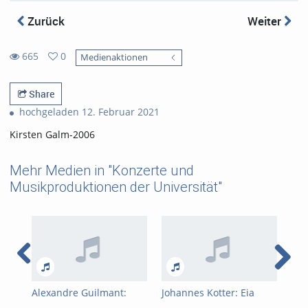
Zurück
Weiter
665
0
Medienaktionen
0
665
favorites
views
Share
hochgeladen 12. Februar 2021
Kirsten Galm-2006
Mehr Medien in "Konzerte und
Musikproduktionen der Universität"
Alexandre Guilmant:
Johannes Kotter: Eia
Cha
Pièces En Style Libre Op.
ergo
Var