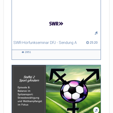
SWR-Hörfunkseminar DFJ - Sendung A
25:20 duration
25:20
2851
2851
views