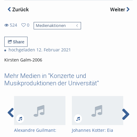
Zurück
Weiter
524
0
Medienaktionen
0
524
favorites
views
Share
hochgeladen 12. Februar 2021
Kirsten Galm-2006
Mehr Medien in "Konzerte und
Musikproduktionen der Universität"
Alexandre Guilmant:
Johannes Kotter: Eia
Cha
Pièces En Style Libre Op.
ergo
Var