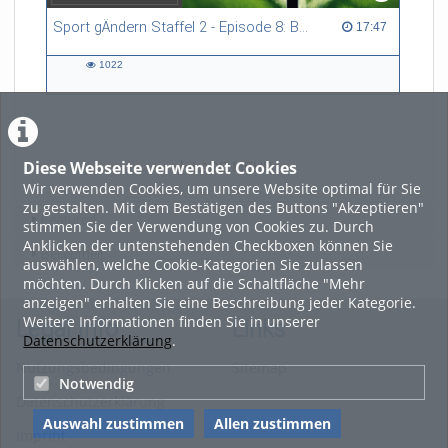
Sport gÄndern Staffel 2 - Episode 8: Balance im Spitzensport: Stressbewältigung und Wettkampfangst im Fokus
17:47 duration
17:47
1022
1022
views
Diese Webseite verwendet Cookies
LADE MEHR
Wir verwenden Cookies, um unsere Website optimal für Sie
zu gestalten. Mit dem Bestätigen des Buttons "Akzeptieren"
Featured
stimmen Sie der Verwendung von Cookies zu. Durch
Anklicken der untenstehenden Checkboxen können Sie
Beliebtheit
auswählen, welche Cookie-Kategorien Sie zulassen
möchten. Durch Klicken auf die Schaltfläche "Mehr
anzeigen" erhalten Sie eine Beschreibung jeder Kategorie.
Weitere Informationen finden Sie in unserer
Legal Info
Links
Datenschutzerklärung
.
Nutzungsbedingungen
Sitemap
Notwendig
Datenschutzerklärung
Auswahl zustimmen
Allen zustimmen
Imprint