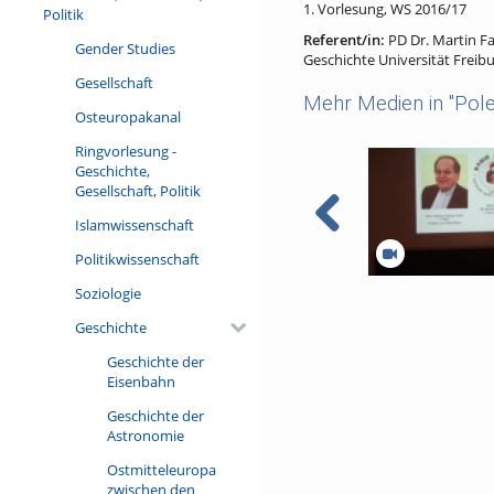
1. Vorlesung, WS 2016/17
Politik
Referent/in:
PD Dr. Martin F
Gender Studies
Geschichte Universität Freib
Gesellschaft
Mehr Medien in "Pole
Osteuropakanal
Ringvorlesung -
Geschichte,
Gesellschaft, Politik
Islamwissenschaft
Politikwissenschaft
14.) Die 3. Republik
Soziologie
Geschichte
Geschichte der
Eisenbahn
Geschichte der
Astronomie
Ostmitteleuropa
zwischen den