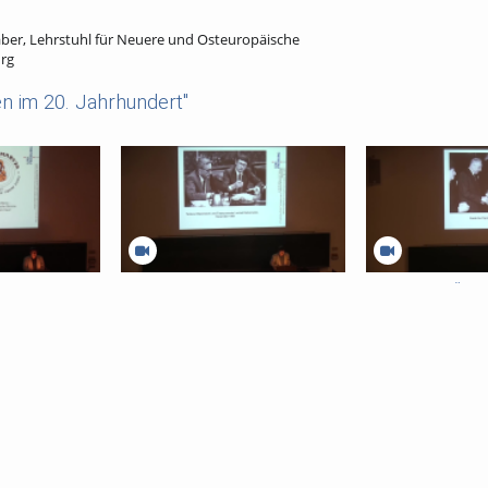
aber, Lehrstuhl für Neuere und Osteuropäische
urg
n im 20. Jahrhundert"
13.) Polen 1980-1990
12.) Ende der Ära 
Ära Gierek