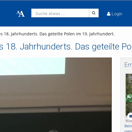
Suche etwas ...
Login
 18. Jahrhunderts. Das geteilte Polen im 19. Jahrhundert.
s 18. Jahrhunderts. Das geteilte Po
Em
spielen
Betw
owne