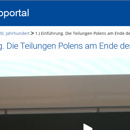
go
go
go
to
to
to
navigation
main
footer
content
20. Jahrhundert
1.) Einführung. Die Teilungen Polens am Ende des
g. Die Teilungen Polens am Ende de
Video ab