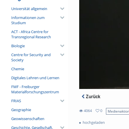
Universität allgemein
Informationen zum
Studium
ACT - Africa Centre for
Transregional Research
Biologie
Centre for Security and
Society
Chemie
Digitales Lehren und Lernen
FMF - Freiburger
Materialforschungszentrum
Zurück
FRIAS
Geographie
4064
0
Medienaktio
0
4064
Geowissenschaften
favorites
hochgeladen
views
Geschichte, Gesellschaft,