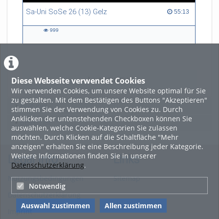
Sa-Uni SoSe 26 (13) Gelz
55:13 duration
55:13
999
999
views
Diese Webseite verwendet Cookies
LADE MEHR
Wir verwenden Cookies, um unsere Website optimal für Sie
zu gestalten. Mit dem Bestätigen des Buttons "Akzeptieren"
Featured
stimmen Sie der Verwendung von Cookies zu. Durch
Anklicken der untenstehenden Checkboxen können Sie
Beliebtheit
auswählen, welche Cookie-Kategorien Sie zulassen
möchten. Durch Klicken auf die Schaltfläche "Mehr
anzeigen" erhalten Sie eine Beschreibung jeder Kategorie.
Weitere Informationen finden Sie in unserer
Legal Info
Links
Datenschutzerklärung
.
Nutzungsbedingungen
Sitemap
Notwendig
Datenschutzerklärung
Auswahl zustimmen
Allen zustimmen
Imprint