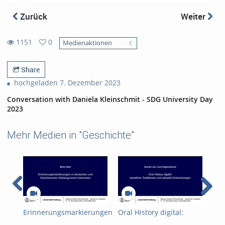
Zurück
Weiter
1151
0
Medienaktionen
0
1151
favorites
views
Share
hochgeladen 7. Dezember 2023
Conversation with Daniela Kleinschmit - SDG University Day
2023
Mehr Medien in "Geschichte"
Erinnerungsmarkierungen
Oral History digital:
Mul
in deutschen und
bewährte Traditionen
Str