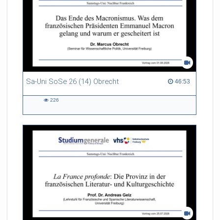
Sa-Uni SoSe 26 (14) Obrecht
46:53 duration
46:53
226
226
views