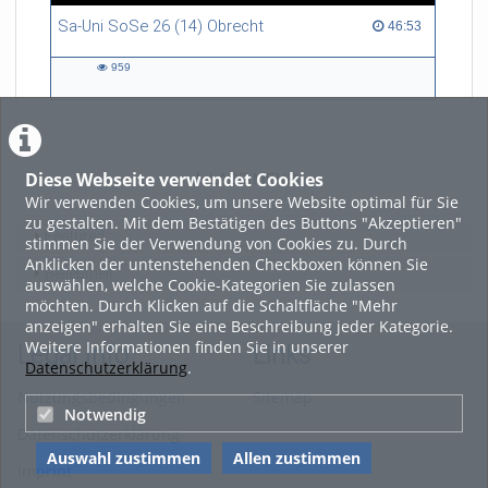
Sa-Uni SoSe 26 (14) Obrecht
46:53 duration
46:53
959
959
views
Diese Webseite verwendet Cookies
LADE MEHR
Wir verwenden Cookies, um unsere Website optimal für Sie
zu gestalten. Mit dem Bestätigen des Buttons "Akzeptieren"
Featured
stimmen Sie der Verwendung von Cookies zu. Durch
Anklicken der untenstehenden Checkboxen können Sie
Beliebtheit
auswählen, welche Cookie-Kategorien Sie zulassen
möchten. Durch Klicken auf die Schaltfläche "Mehr
anzeigen" erhalten Sie eine Beschreibung jeder Kategorie.
Weitere Informationen finden Sie in unserer
Legal Info
Links
Datenschutzerklärung
.
Nutzungsbedingungen
Sitemap
Notwendig
Datenschutzerklärung
Auswahl zustimmen
Allen zustimmen
Imprint