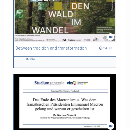
Between tradition and transformation: how owners, advisers and institutions co-create knowledge for resilient forests in Europe
54:13 duration
54:13
794
794
views