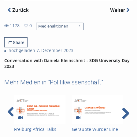
Zurück
Weiter
1178
0
Medienaktionen
0
1178
favorites
views
Share
hochgeladen 7. Dezember 2023
Conversation with Daniela Kleinschmit - SDG University Day
2023
Mehr Medien in "Politikwissenschaft"
Freiburg Africa Talks -
Geraubte Würde? Eine
ACT
Conflict, Rule of Law and
immersive Annäherung
Res