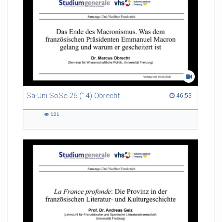
Sa-Uni SoSe 26 (14) Obrecht
46:53 duration
46:53
121
121
views