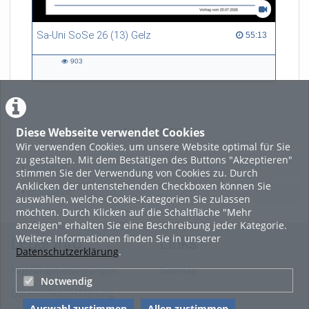
Sa-Uni SoSe 26 (13) Gelz
55:13 duration
55:13
903
903
views
Diese Webseite verwendet Cookies
LADE MEHR
Wir verwenden Cookies, um unsere Website optimal für Sie
zu gestalten. Mit dem Bestätigen des Buttons "Akzeptieren"
Featured
stimmen Sie der Verwendung von Cookies zu. Durch
Anklicken der untenstehenden Checkboxen können Sie
Beliebtheit
auswählen, welche Cookie-Kategorien Sie zulassen
möchten. Durch Klicken auf die Schaltfläche "Mehr
anzeigen" erhalten Sie eine Beschreibung jeder Kategorie.
Weitere Informationen finden Sie in unserer
Legal Info
Links
Datenschutzerklärung
.
Nutzungsbedingungen
Sitemap
Notwendig
Datenschutzerklärung
Auswahl zustimmen
Allen zustimmen