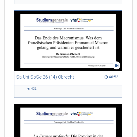
views
Sa-Uni SoSe 26 (14) Obrecht
46:53 duration
46:53
431
431
views