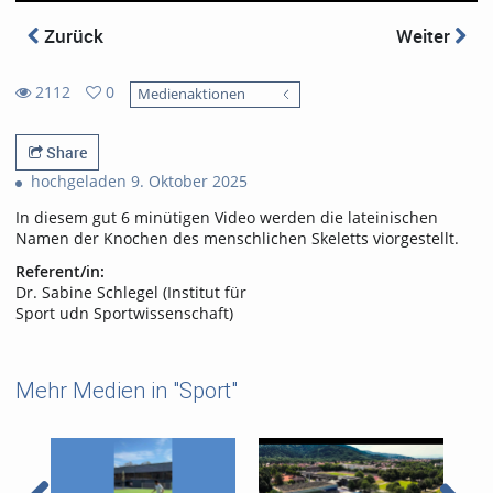
Zurück
Weiter
2112
0
Medienaktionen
0
2112
favorites
views
Share
hochgeladen 9. Oktober 2025
In diesem gut 6 minütigen Video werden die lateinischen
Namen der Knochen des menschlichen Skeletts viorgestellt.
Referent/in:
Dr. Sabine Schlegel (Institut für
Sport udn Sportwissenschaft)
Mehr Medien in "Sport"