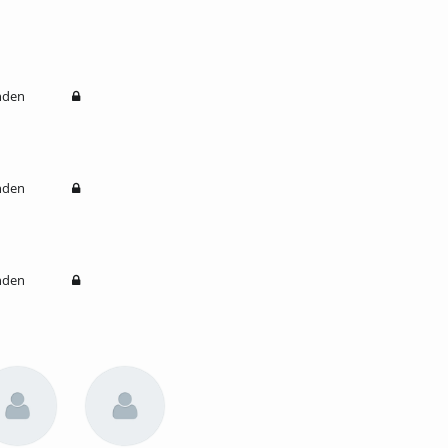
nden
nden
nden