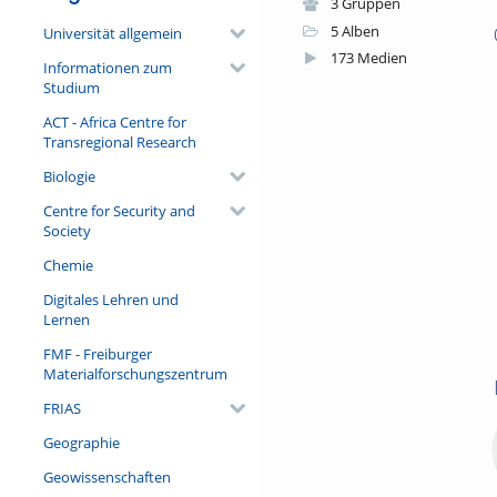
3 Gruppen
5 Alben
Universität allgemein
173 Medien
Informationen zum
Studium
ACT - Africa Centre for
Transregional Research
Biologie
Centre for Security and
Society
Chemie
Digitales Lehren und
Lernen
FMF - Freiburger
Materialforschungszentrum
FRIAS
Geographie
Geowissenschaften