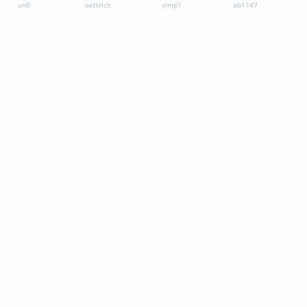
un0
oettrich
vimp1
ab1147