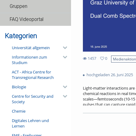
Gruppen
FAQ Videoportal
Kategorien
Universität allgemein
Informationen zum
1457
0
Medienaktio
Studium
0
1457
favorites
ACT - Africa Centre for
views
hochgeladen 26. Juni 2025
Transregional Research
Biologie
Light-matter interactions are
chemical reactions in real ti
Centre for Security and
scales—femtoseconds (10-15 s)
Society
pulses that can capture rapid 
A recent exciting developmen
Chemie
capabilities across broad wave
Digitales Lehren und
successful in molecular spec
Lernen
ultraviolet and extreme ultra
through nonlinear frequency 
FMF - Freiburger