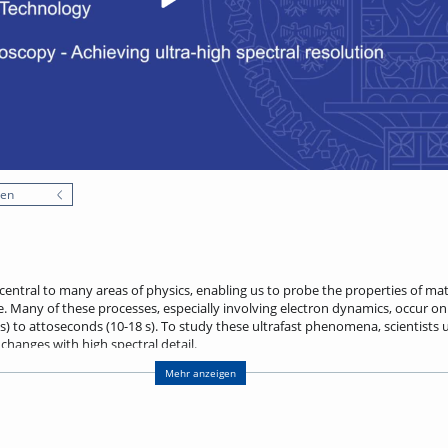
nen
 central to many areas of physics, enabling us to probe the properties of ma
me. Many of these processes, especially involving electron dynamics, occur o
 to attoseconds (10-18 s). To study these ultrafast phenomena, scientists u
changes with high spectral detail.
t is dual comb spectroscopy, which combines high spectral resolution wit
Mehr anzeigen
length ranges, including visible, infrared, and terahertz regions. This techn
troscopy and nonlinear imaging like Raman spectroscopy. However, extending
violet (XUV) regions remains challenging. Our research focuses on generatin
up-conversion, enabling the study of ultrafast electron dynamics in atoms 