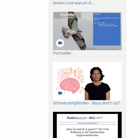
 ionization processes
lenken und warum d...
tionized spectroscopy
ing dual comb
ations range from
oscopy with pump-
onal temporal and
ch.
Fischadler
Schmerzempfinden - Boys don't cry?