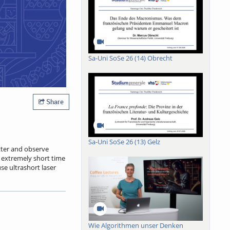
Sa-Uni SoSe 26 (14) Obrecht
Share
Sa-Uni SoSe 26 (13) Gelz
tter and observe
n extremely short time
se ultrashort laser
h rapid measurement
ique has been
 it into the
g XUV radiation
and molecules. These
Wie Algorithmen unser Denken