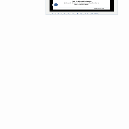
Sa-Uni SoSe 26 (12) Schwarze
Meanings of Forests: A Collaborative
Comparativ...
Als der Wald eine Zukunftsfrage
wurde. Wissen, ...