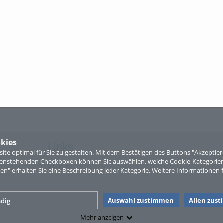
kies
Links
te optimal für Sie zu gestalten. Mit dem Bestätigen des Buttons "Akzepti
ntenstehenden Checkboxen können Sie auswählen, welche Cookie-Kategorien
Sitemap
gen" erhalten Sie eine Beschreibung jeder Kategorie. Weitere Informationen f
Auswahl zustimmen
Allen zus
dig
Mehr anzeigen