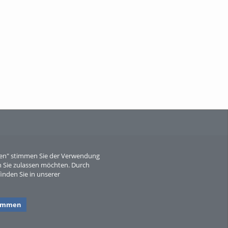
When Particle Physics Gets Hot: A
Journey Throu...
Sperber
eren" stimmen Sie der Verwendung
 Sie zulassen möchten. Durch
inden Sie in unserer
timmen