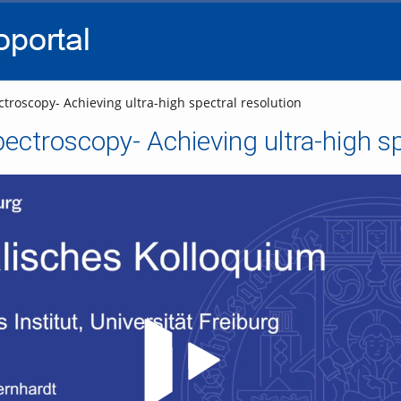
go
go
go
to
to
to
navigation
main
footer
content
roscopy- Achieving ultra-high spectral resolution
ctroscopy- Achieving ultra-high spe
Video abspielen