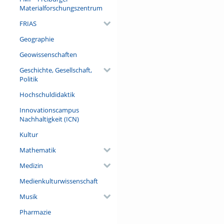
XUV sources facilitate attos
Materialforschungszentrum
with unprecedented clarity.
In my talk, I will present th
FRIAS
and earned the Nobel Prize in
spectroscopy including effort
Geographie
environmental sensing in the
Geowissenschaften
probe techniques, we aim to 
spectral precision, opening ne
Geschichte, Gesellschaft,
Politik
Referent/in:
Prof. Dr. Brigitta Bernhardt
Hochschuldidaktik
Innovationscampus
Nachhaltigkeit (ICN)
Kultur
Mathematik
Medizin
Medienkulturwissenschaft
Musik
Pharmazie