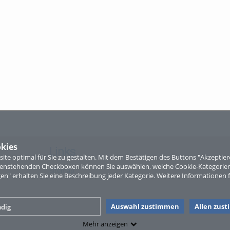
kies
Links
te optimal für Sie zu gestalten. Mit dem Bestätigen des Buttons "Akzepti
ntenstehenden Checkboxen können Sie auswählen, welche Cookie-Kategorien
Sitemap
gen" erhalten Sie eine Beschreibung jeder Kategorie. Weitere Informationen f
Auswahl zustimmen
Allen zus
dig
Mehr anzeigen