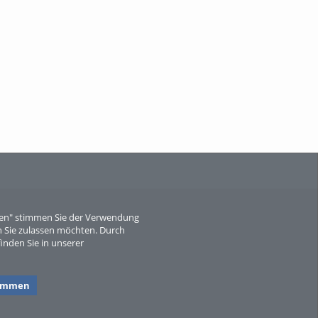
When Particle Physics Gets Hot: A
Journey Throu...
Sperber
eren" stimmen Sie der Verwendung
 Sie zulassen möchten. Durch
inden Sie in unserer
timmen