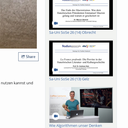
Sa-Uni SoSe 26 (14) Obrecht
Share
Sa-Uni SoSe 26 (13) Gelz
u nutzen kannst und
Wie Algorithmen unser Denken