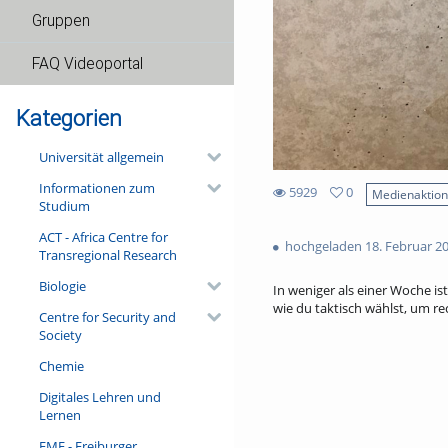
Gruppen
FAQ Videoportal
Kategorien
Universität allgemein
Informationen zum
5929
0
Medienaktio
Studium
0
5929
favorites
ACT - Africa Centre for
views
hochgeladen 18. Februar 2
Transregional Research
Biologie
In weniger als einer Woche i
wie du taktisch wählst, um rec
Centre for Security and
Society
Chemie
Digitales Lehren und
Lernen
FMF - Freiburger