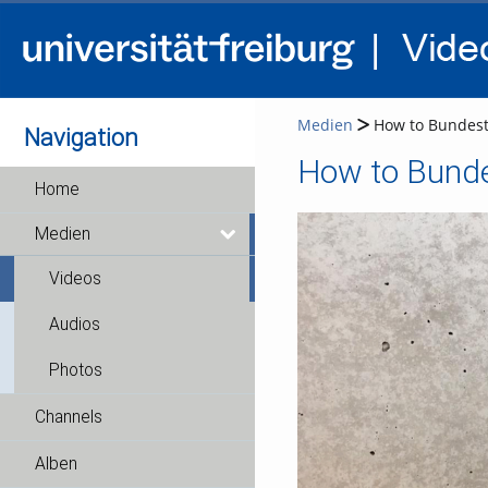
Medien
How to Bundest
Navigation
How to Bund
Home
Medien
Videos
Audios
Photos
Channels
Alben