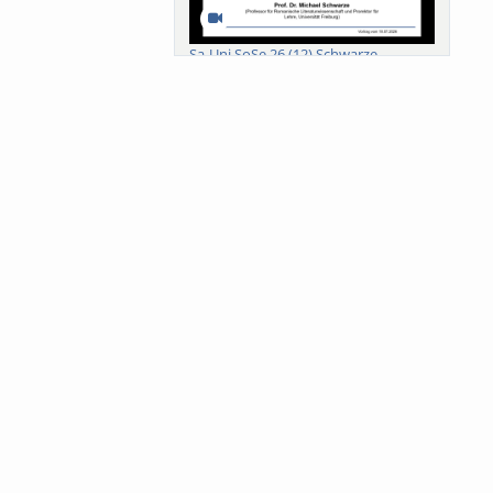
Sa-Uni SoSe 26 (12) Schwarze
Meanings of Forests: A Collaborative
Comparativ...
Als der Wald eine Zukunftsfrage
wurde. Wissen, ...