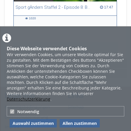
Sport gÄndern Staffel 2 - Episode 8: Balance im Spitzensport: Stressbewältigung und Wettkampfangst im Fokus
17:47 duration
17:47
1020
1020
views
Diese Webseite verwendet Cookies
LADE MEHR
Wir verwenden Cookies, um unsere Website optimal für Sie
zu gestalten. Mit dem Bestätigen des Buttons "Akzeptieren"
Featured
stimmen Sie der Verwendung von Cookies zu. Durch
Anklicken der untenstehenden Checkboxen können Sie
Beliebtheit
auswählen, welche Cookie-Kategorien Sie zulassen
möchten. Durch Klicken auf die Schaltfläche "Mehr
anzeigen" erhalten Sie eine Beschreibung jeder Kategorie.
Weitere Informationen finden Sie in unserer
Legal Info
Links
Datenschutzerklärung
.
Nutzungsbedingungen
Sitemap
Notwendig
Datenschutzerklärung
Auswahl zustimmen
Allen zustimmen
Imprint