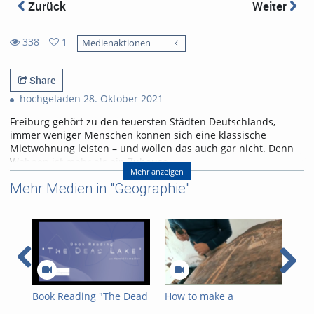
Zurück
Weiter
338
1
Medienaktionen
1
338
favorites
views
Share
hochgeladen 28. Oktober 2021
Freiburg gehört zu den teuersten Städten Deutschlands,
immer weniger Menschen können sich eine klassische
Mietwohnung leisten – und wollen das auch gar nicht. Denn
Wohnen ist mehr als ein Zuhause.
Mehr anzeigen
Teil 2: Hausbesetzung
Mehr Medien in "Geographie"
Autorinnen:
Mirabell Eckert und Lisa van Rensen
Projektleitung: Julia Dornhöfer
Jingle und technische Bearbeitung: Mostafa Daoud
Institut für Kulturanthropologie und Europäische Ethnologie
Freiburg
Bild: spinheike, abrufbar unter
Book Reading "The Dead
How to make a
Ate
https://pixabay.com/photos/berlin-kreuzberg-friedrichshain-
Lake" with Hamid
Protohistoric Stelae from
Exp
113823