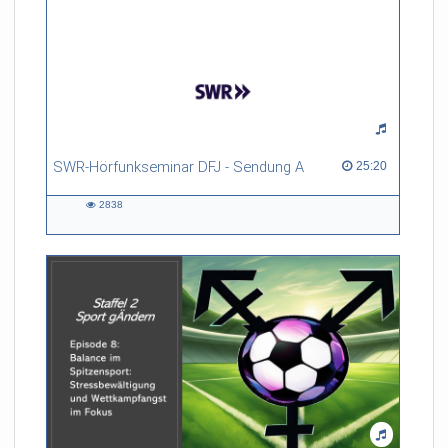
SWR-Hörfunkseminar DFJ - Sendung A
25:20 duration
25:20
2838
2838
views