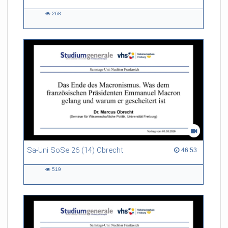
268
268
views
Sa-Uni SoSe 26 (14) Obrecht
46:53 duration
46:53
519
519
views