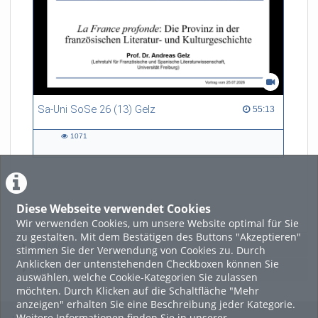
Sa-Uni SoSe 26 (13) Gelz
55:13 duration
55:13
1071
1071
views
Diese Webseite verwendet Cookies
LADE MEHR
Wir verwenden Cookies, um unsere Website optimal für Sie
zu gestalten. Mit dem Bestätigen des Buttons "Akzeptieren"
Featured
stimmen Sie der Verwendung von Cookies zu. Durch
Anklicken der untenstehenden Checkboxen können Sie
Beliebtheit
auswählen, welche Cookie-Kategorien Sie zulassen
möchten. Durch Klicken auf die Schaltfläche "Mehr
anzeigen" erhalten Sie eine Beschreibung jeder Kategorie.
Weitere Informationen finden Sie in unserer